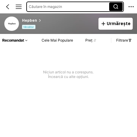
Căutare în magazin
Hepben
Urmărește
Vânzător
Recomandat
Cele Mai Populare
Preț
Filtrare
Niciun articol nu a corespuns.
Încearcă cu alte opțiuni.