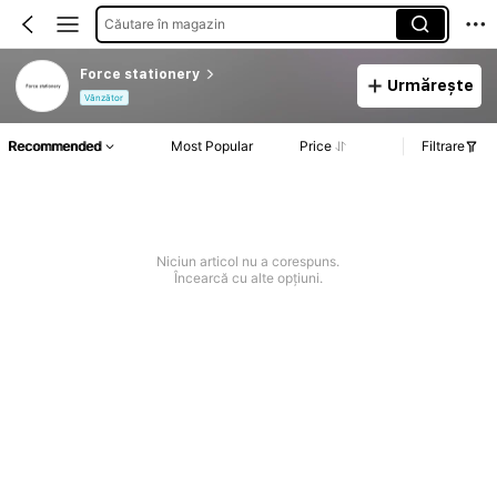
Căutare în magazin
Force stationery
Urmărește
Vânzător
Recommended
Most Popular
Price
Filtrare
Niciun articol nu a corespuns.
Încearcă cu alte opțiuni.