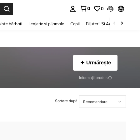
0
0
e. Press Enter to select.
inte bărbați
Lenjerie și pijamale
Copii
Bijuterii Și Accesorii
Frumu
Urmărește
Informații produs
Sortare după