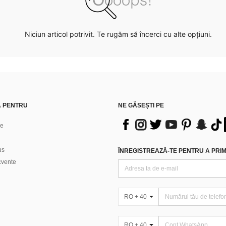
Niciun articol potrivit. Te rugăm să încerci cu alte opțiuni.
Ă PENTRU
NE GĂSEȘTI PE
ne
us
ÎNREGISTREAZĂ-TE PENTRU A PRIMI
ecvente
RO + 40
RO + 40