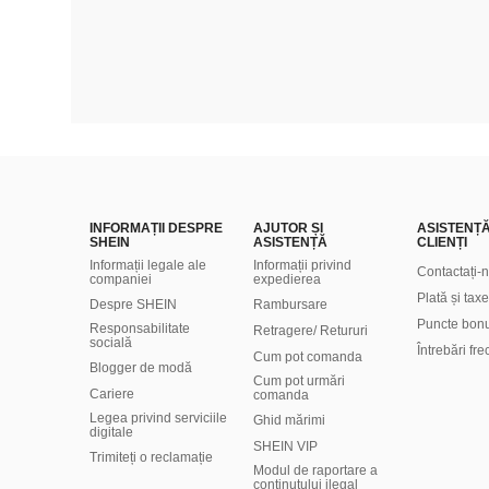
INFORMAȚII DESPRE
AJUTOR ȘI
ASISTENȚ
SHEIN
ASISTENȚĂ
CLIENȚI
Informații legale ale
Informații privind
Contactați-
companiei
expedierea
Plată și taxe
Despre SHEIN
Rambursare
Puncte bon
Responsabilitate
Retragere/ Retururi
socială
Întrebări fr
Cum pot comanda
Blogger de modă
Cum pot urmări
Cariere
comanda
Legea privind serviciile
Ghid mărimi
digitale
SHEIN VIP
Trimiteți o reclamație
Modul de raportare a
conținutului ilegal