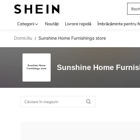
Roch
Use up 
Categorii
Noutăți
Livrare rapidă
Îmbrăcăminte pentru f
Domiciliu
Sunshine Home Furnishings store
/
Sunshine Home Furnis