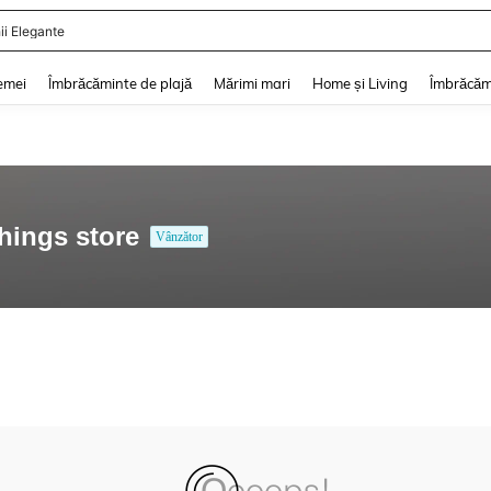
ii Elegante
and down arrow keys to navigate search Căutare recentă and Descoperire Căutar
emei
Îmbrăcăminte de plajă
Mărimi mari
Home și Living
Îmbrăcăm
hings store
Vânzător