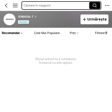
Căutare în magazin
XINHUA-1
Urmărește
Vânzător
Recomandat
Cele Mai Populare
Preț
Filtrare
Niciun articol nu a corespuns.
Încearcă cu alte opțiuni.