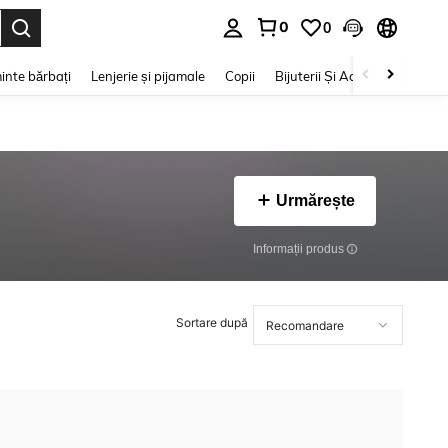
0
0
e. Press Enter to select.
inte bărbați
Lenjerie și pijamale
Copii
Bijuterii Și Accesorii
Frumu
Urmărește
Informații produs
Sortare după