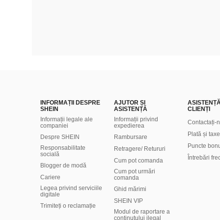
INFORMAȚII DESPRE
AJUTOR ȘI
ASISTENȚ
SHEIN
ASISTENȚĂ
CLIENȚI
Informații legale ale
Informații privind
Contactați-
companiei
expedierea
Plată și taxe
Despre SHEIN
Rambursare
Puncte bon
Responsabilitate
Retragere/ Retururi
socială
Întrebări fr
Cum pot comanda
Blogger de modă
Cum pot urmări
Cariere
comanda
Legea privind serviciile
Ghid mărimi
digitale
SHEIN VIP
Trimiteți o reclamație
Modul de raportare a
conținutului ilegal