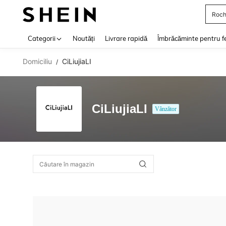
Roch
Use up 
Categorii
Noutăți
Livrare rapidă
Îmbrăcăminte pentru f
Domiciliu
CiLiujiaLI
/
CiLiujiaLI
Vânzător