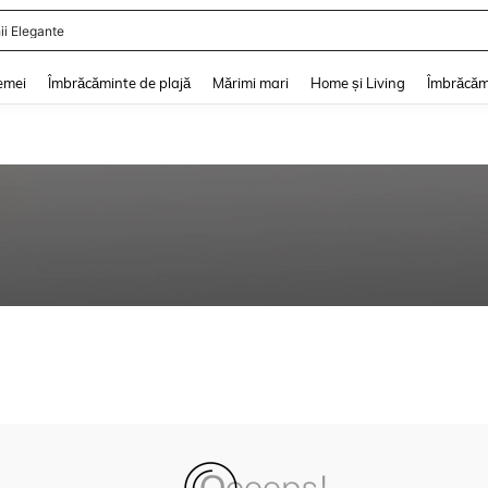
ii Elegante
and down arrow keys to navigate search Căutare recentă and Descoperire Căutar
emei
Îmbrăcăminte de plajă
Mărimi mari
Home și Living
Îmbrăcăm