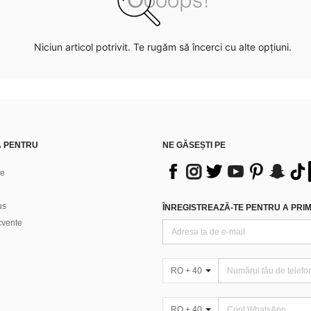
Niciun articol potrivit. Te rugăm să încerci cu alte opțiuni.
Ă PENTRU
NE GĂSEȘTI PE
ne
us
ÎNREGISTREAZĂ-TE PENTRU A PRIMI
ecvente
RO + 40
RO + 40