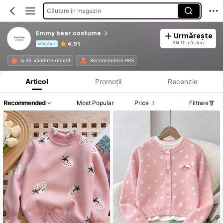
Căutare în magazin
Emmy bear costume
Urmărește
794 Urmăritori
4.91
Vânzător
Informații despre produs: Divulgarea prețului, detalii privind vânzările și stocul.
4.3K Vândute recent
Recomandare 993
Articol
Promoții
Recenzie
Recommended
Most Popular
Price
Filtrare