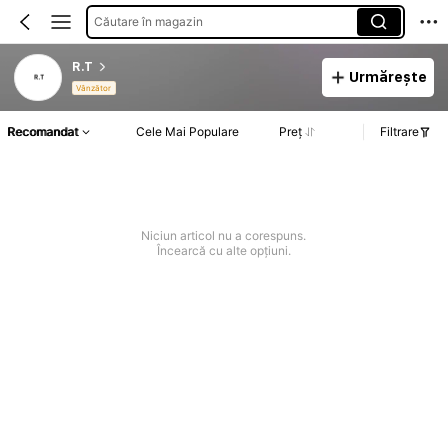
Căutare în magazin
R.T
Urmărește
Vânzător
Recomandat
Cele Mai Populare
Preț
Filtrare
Niciun articol nu a corespuns.
Încearcă cu alte opțiuni.