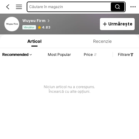
Căutare în magazin
Wuyeu Firm
Urmărește
Informații despre produs: Divulgarea prețului, detalii privind vânzările și stocul.
4.83
Vânzător
Articol
Recenzie
Recommended
Most Popular
Price
Filtrare
Niciun articol nu a corespuns.
Încearcă cu alte opțiuni.