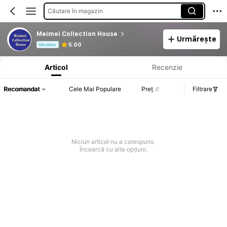
Căutare în magazin
Meimei Collection House
Urmărește
Informații despre produs: Divulgarea prețului, detalii privind vânzările și stocul.
5.00
Vânzător
Articol
Recenzie
Recomandat
Cele Mai Populare
Preț
Filtrare
Niciun articol nu a corespuns.
Încearcă cu alte opțiuni.