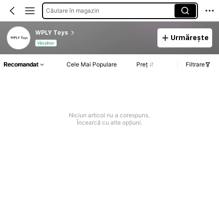
Căutare în magazin
WPLY Toys
Urmărește
Vânzător
Recomandat
Cele Mai Populare
Preț
Filtrare
Niciun articol nu a corespuns.
Încearcă cu alte opțiuni.