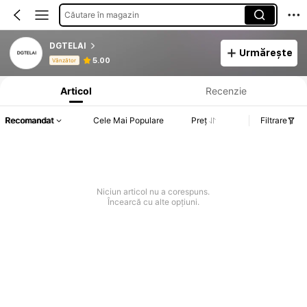
Căutare în magazin
DGTELAI
Urmărește
Informații despre produs: Divulgarea prețului, detalii privind vânzările și stocul.
5.00
Vânzător
Articol
Recenzie
Recomandat
Cele Mai Populare
Preț
Filtrare
Niciun articol nu a corespuns.
Încearcă cu alte opțiuni.