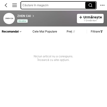
Căutare în magazin
ZHEN CAI
Urmărește
1 Urmăritori
Vânzător
Recomandat
Cele Mai Populare
Preț
Filtrare
Niciun articol nu a corespuns.
Încearcă cu alte opțiuni.