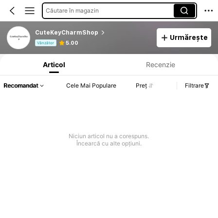
Căutare în magazin
CuteKeyCharmShop
Urmărește
Informații despre produs: Divulgarea prețului, detalii privind vânzările și stocul.
5.00
Vânzător
Articol
Recenzie
Recomandat
Cele Mai Populare
Preț
Filtrare
Niciun articol nu a corespuns.
Încearcă cu alte opțiuni.