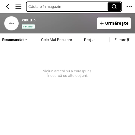
Căutare în magazin
xikuu
Urmărește
Vânzător
Recomandat
Cele Mai Populare
Preț
Filtrare
Niciun articol nu a corespuns.
Încearcă cu alte opțiuni.