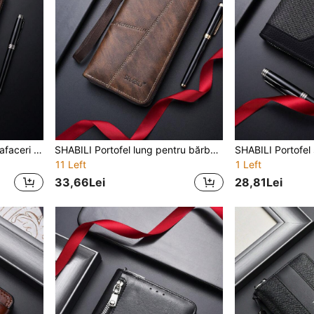
SHABILI Portofel clutch de afaceri din PU, culoare uni, capacitate mare, cu fermoar, pentru telefon, pentru bărbați, navetă, studenți, utilizare zilnică
SHABILI Portofel lung pentru bărbați, la modă, cu fermoar, sloturi multiple pentru carduri, portofel pentru tineret, geantă pentru telefon, capacitate mare
11 Left
1 Left
33,66Lei
28,81Lei