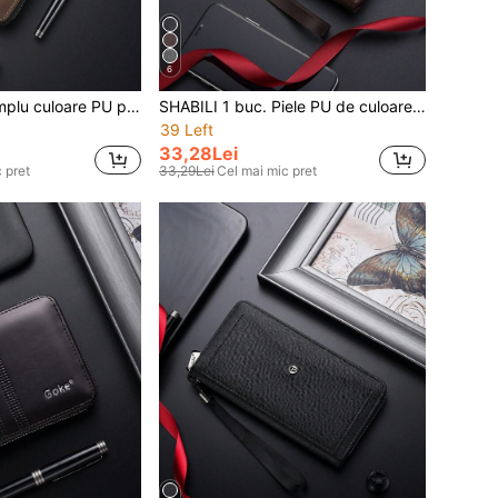
6
SHABILI 1 buc simplu culoare PU piele fermoar mare capacitate portofel Business Clutch portofel geantă de mână pentru bărbați naveta și uz zilnic portofel portofel lung portofel de mână portofel
SHABILI 1 buc. Piele PU de culoare solidă Portofel cu fermoar de capacitate mare Geantă de mână Geantă pentru telefon mobil Student pentru navetă Utilizare zilnică pentru bărbați Portofel
39 Left
33,28Lei
 pret
33,29Lei
Cel mai mic pret