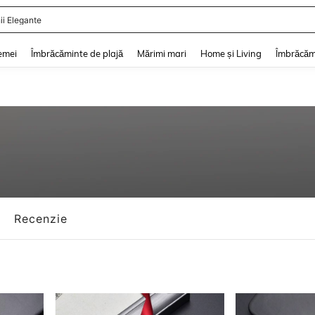
ii De Vară
and down arrow keys to navigate search Căutare recentă and Descoperire Căutar
emei
Îmbrăcăminte de plajă
Mărimi mari
Home și Living
Îmbrăcăm
Recenzie