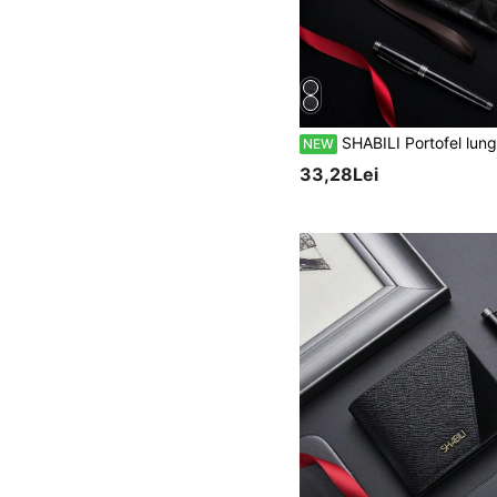
SHABILI Portofel lung pentru bărbați, stil coreean, clutch la modă cu capacitate mare și mai multe sloturi pentru 
NEW
33,28Lei