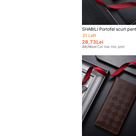
31 Left
28,73Lei
28,74Lei
Cel mai mic pret