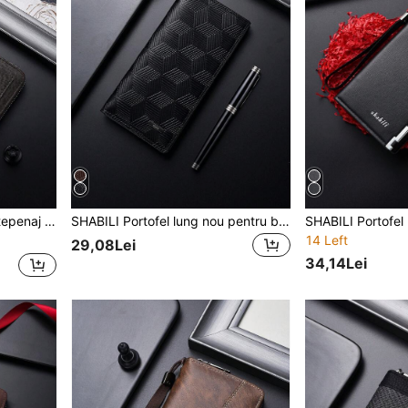
SHABILI 1 buc. portofel-antepenaj de business din PU, culoare uni, capacitate mare, cu fermoar, geantă pentru telefon, pentru bărbați, navetă, studenți, utilizare zilnică
SHABILI Portofel lung nou pentru bărbați cu fermoar, geantă tip clutch, geantă de mână fashion business pentru bărbați, geantă de mână pentru studenți
14 Left
29,08Lei
34,14Lei