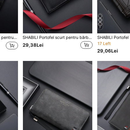
7
carduri, portofel casual pentru bărbați
SHABILI Portofel scurt pentru bărbați, vintage, pentru tineret, ultra-subțire, suport pentru carduri, multifuncțional, pentru studenți
17 Left
29,38Lei
29,06Lei