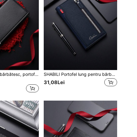
SHABILI Portofel bărbătesc, portofel subțire, pliabil, creativ, de lungime medie, cu capacitate mare pentru cărți de vizită
SHABILI Portofel lung pentru bărbați, stil coreean, minimalist, la modă, cu capacitate mare și multifuncțional
31,08Lei