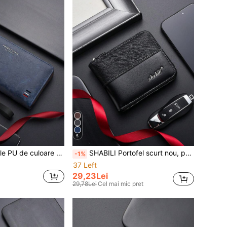
5
SHABILI 1buc Piele PU de culoare solidă Fermoar de capacitate mare Portofel de afaceri Geanta pentru telefon Husă pentru telefon Utilizare zilnică/la birou Pentru bărbați Portofel Poșetă Portofel Portofel lung Portofel de mână
SHABILI Portofel scurt nou, portfel popular pentru bărbați cu fermoar pentru carduri, portofel pentru monede pentru studenți
-1%
37 Left
29,23Lei
29,78Lei
Cel mai mic pret