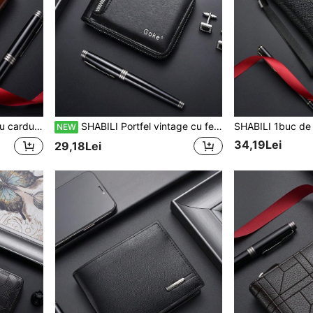
uri, suport pentru buletin și portmonede pentru monede
SHABILI Portfel vintage cu fermoar, scurt, cu mai multe compartimente, pentru carduri de credit și monede, geantă retro casual pătrată
NEW
34,19Lei
29,18Lei