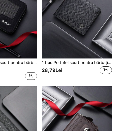
SHABILI Portofel scurt pentru bărbați, la modă, orizontal, multifuncțional, cu mai multe sloturi pentru carduri, suport pentru buletin și compartiment pentru monede
1 buc Portofel scurt pentru bărbați, suport pentru carduri ultra-subțire vintage pentru tineret, portofel multifuncțional pentru carduri, stil nou pentru studenți, portofel pentru bărbați
28,79Lei