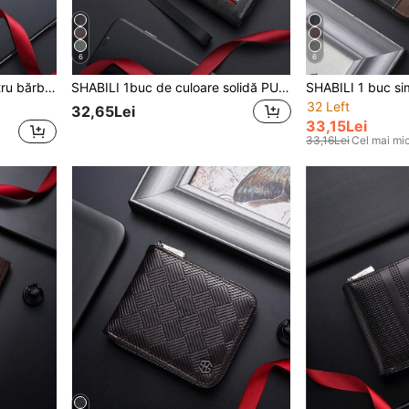
6
6
SHABILI Portofel scurt pentru bărbați, vintage, pentru tineret, ultra-subțire, suport pentru carduri, portofel multifuncțional pentru carduri pentru studenți
SHABILI 1buc de culoare solidă PU cu fermoar de mare capacitate Portofel de afaceri Husă pentru telefon de mână pentru bărbați Utilizare zilnică potrivită pentru navetă și studenți pentru bărbați Portofel Poșetă Portofel Portofel lung Portofel de mână
32 Left
32,65Lei
33,15Lei
33,16Lei
Cel mai mic