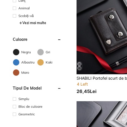
Lanţ
Animal
Scobiți-vă
Vezi mai multe
Culoare
Negru
Gri
Albastru
Kaki
Maro
4 Left
Tipul De Model
26,45Lei
Simplu
Bloc de culoare
Geometric