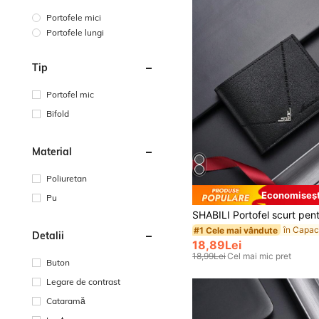
Portofele mici
Portofele lungi
Tip
Portofel mic
Bifold
Material
Poliuretan
Economiseșt
Pu
#1 Cele mai vândute
Detalii
18,89Lei
18,99Lei
Cel mai mic pret
Buton
Legare de contrast
Cataramă