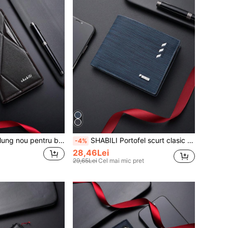
SHABILI Portofel lung nou pentru bărbați, suport de carduri de lux, capacitate mare, clutch multifuncțional
SHABILI Portofel scurt clasic pentru bărbați, suport pentru carduri ultra-subțire vintage pentru tineret, portofel multifuncțional pentru carduri, stil nou pentru studenți, portofel pentru bărbați
-4%
28,46Lei
29,65Lei
Cel mai mic pret