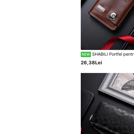
SHABILI Portfel pentru carduri tip acordeon pentru bărbați, minimalist și la modă, cu dublă cataramă magnetică, capacitate mare, protecție pentru colț
NEW
26,38Lei