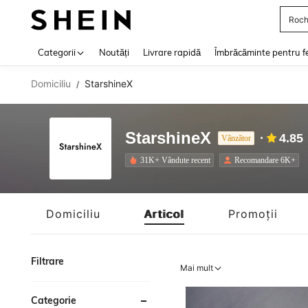
Roch
Use up 
Categorii
Noutăți
Livrare rapidă
Îmbrăcăminte pentru f
Domiciliu
StarshineX
/
StarshineX
4.85
Vânzător
31K+ Vândute recent
Recomandare 6K+
Domiciliu
Articol
Promoții
Filtrare
Mai mult
Categorie