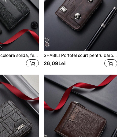
SHABILI 1buc de culoare solidă, fermoar de mare capacitate, portofel de afaceri, ambreiaj, potrivit pentru studenți pentru navetă și utilizare zilnică, cu compartiment pentru telefon, pentru bărbați, portofel, portofel, portofel, portofel lung, portofel.
SHABILI Portofel scurt pentru bărbați, tip acordeon, cu două nasturi, suport pentru carduri, capacitate mare, casual
26,09Lei