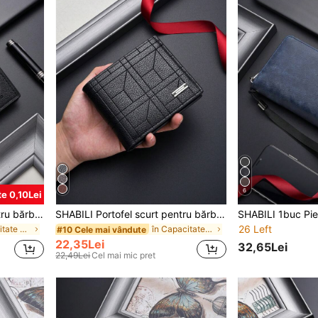
6
e 0,10Lei
SHABILI Portofel scurt pentru bărbați la modă coreeană, clasic, cel mai bine vândut, orizontal, cu capacitate mare, slot pentru mai multe carduri, portofel pentru bărbați, portofel mini, poșetă, portofel pentru bărbați, portofel din piele, portofel mic, geantă de călătorie esențială de vară, geantă neagră pentru festival, absolvire, cadouri de apreciere pentru profesori, cadou de ziua de naștere, cadou pentru mamă, cadou de Ziua Mamei
SHABILI Portofel scurt pentru bărbați, stil coreean, design clasic bestseller, orizontal, capacitate mare, mai multe compartimente pentru carduri, business
26 Left
în Capacitate mare Portofele mici
în Capacitate mare Portofele mici
#10 Cele mai vândute
22,35Lei
32,65Lei
22,49Lei
Cel mai mic pret