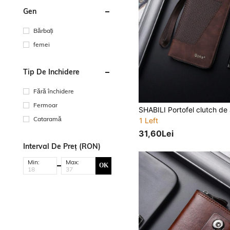
Gen
Bărbați
femei
Tip De Închidere
Fără închidere
Fermoar
Cataramă
1 Left
31,60Lei
Interval De Preț (RON)
Min:
Max:
OK