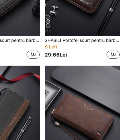
7
SHABILI Portofel scurt pentru bărbați, stil coreean, stil clasic, orizontal, capacitate mare, sloturi pentru carduri, portofel de afaceri pentru bărbați, portofel mini, portofel pentru bărbați, portofel din piele, portofel mic
SHABILI Portofel scurt pentru bărbați la modă coreeană, clasic, cel mai bine vândut, orizontal, cu capacitate mare, slot pentru mai multe carduri, portofel pentru bărbați, portofel mini, portofel pentru bărbați, portofel din piele, portofel mic, esențial pentru călătorii, cadouri esențiale pentru festivalul de vară, absolvire, cadou de apreciere pentru profesori, cadou de ziua de naștere, cadou pentru mamă, cadou de Ziua Mamei
9 Left
29,66Lei