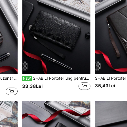
SHABILI Portofel scurt de buzunar pentru monede tip acordeon pentru bărbați, cu dublă clemă, capacitate mare, multifuncțional, casual, pentru carduri
SHABILI Portofel lung pentru bărbați, stil coreean, fashion, capacitate mare, cu mai multe sloturi pentru carduri, tip clutch, geantă de mână casual
NEW
35,43Lei
33,38Lei