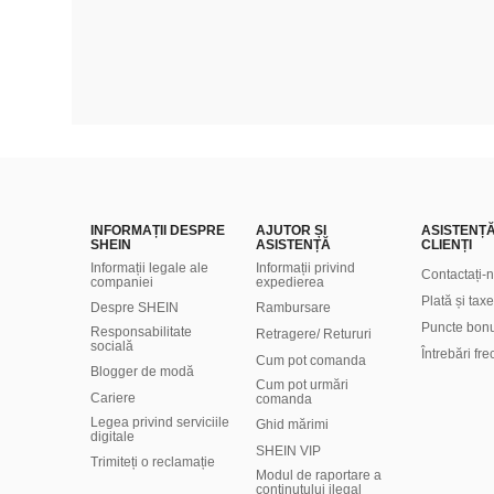
INFORMAȚII DESPRE
AJUTOR ȘI
ASISTENȚ
SHEIN
ASISTENȚĂ
CLIENȚI
Informații legale ale
Informații privind
Contactați-
companiei
expedierea
Plată și taxe
Despre SHEIN
Rambursare
Puncte bon
Responsabilitate
Retragere/ Retururi
socială
Întrebări fr
Cum pot comanda
Blogger de modă
Cum pot urmări
Cariere
comanda
Legea privind serviciile
Ghid mărimi
digitale
SHEIN VIP
Trimiteți o reclamație
Modul de raportare a
conținutului ilegal