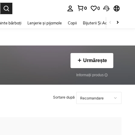
0
0
e. Press Enter to select.
inte bărbați
Lenjerie și pijamale
Copii
Bijuterii Și Accesorii
Frumu
Urmărește
Informații produs
Sortare după