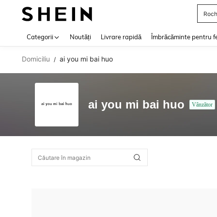
Roch
Use up 
Categorii
Noutăți
Livrare rapidă
Îmbrăcăminte pentru f
Domiciliu
ai you mi bai huo
/
ai you mi bai huo
Vânzător