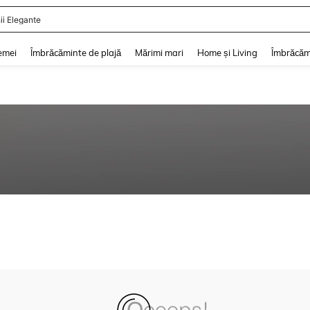
ii Elegante
and down arrow keys to navigate search Căutare recentă and Descoperire Căutar
emei
Îmbrăcăminte de plajă
Mărimi mari
Home și Living
Îmbrăcăm