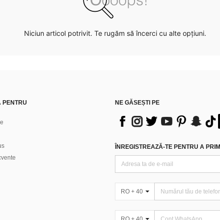
Niciun articol potrivit. Te rugăm să încerci cu alte opțiuni.
Ă PENTRU
NE GĂSEȘTI PE
ne
us
ÎNREGISTREAZĂ-TE PENTRU A PRIMI
ecvente
RO + 40
RO + 40