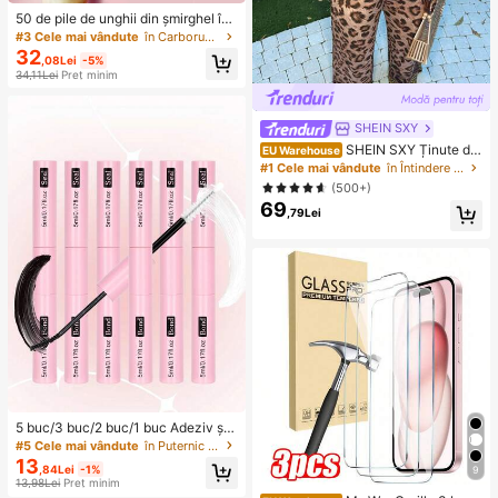
50 de pile de unghii din șmirghel înl
ocuibile, reutilizabile și lavabile, gra
#3 Cele mai vândute
în Carborundum Pile și lustruri de unghii
nulație 100/180/240 (placa din oțel
32
,08Lei
-5%
inoxidabil se vinde separat)
34,11Lei
Preț minim
SHEIN SXY
SHEIN SXY Ținute din
EU Warehouse
două piese pentru femei, cu imprim
#1 Cele mai vândute
în Întindere înaltă Femei Co-ords
eu leopard, pentru purtare zilnică
(500+)
69
,79Lei
5 buc/3 buc/2 buc/1 buc Adeziv și s
igilant pentru gene, pentru extensii
#5 Cele mai vândute
în Puternic Adezivi și lipici pentru gene
de gene DIY, adeziv pentru gene cu
13
,84Lei
-1%
9
fixare puternică, adeziv pentru gen
13,98Lei
Preț minim
ciuri de gene 2 în 1, pentru purtare p