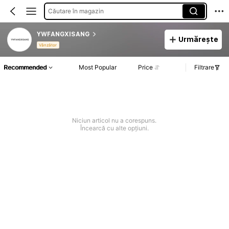
Căutare în magazin
YWFANGXISANG
Urmărește
Vânzător
Recommended
Most Popular
Price
Filtrare
Niciun articol nu a corespuns.
Încearcă cu alte opțiuni.