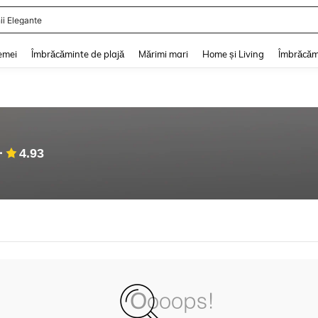
ii Elegante
and down arrow keys to navigate search Căutare recentă and Descoperire Căutar
emei
Îmbrăcăminte de plajă
Mărimi mari
Home și Living
Îmbrăcăm
4.93