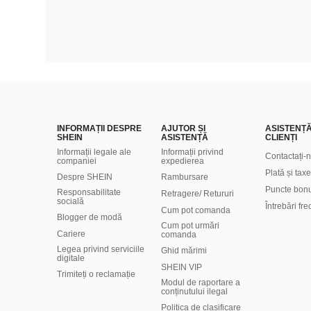
INFORMAȚII DESPRE
AJUTOR ȘI
ASISTENȚ
SHEIN
ASISTENȚĂ
CLIENȚI
Informații legale ale
Informații privind
Contactați-
companiei
expedierea
Plată și taxe
Despre SHEIN
Rambursare
Puncte bon
Responsabilitate
Retragere/ Retururi
socială
Întrebări fr
Cum pot comanda
Blogger de modă
Cum pot urmări
Cariere
comanda
Legea privind serviciile
Ghid mărimi
digitale
SHEIN VIP
Trimiteți o reclamație
Modul de raportare a
conținutului ilegal
Politica de clasificare