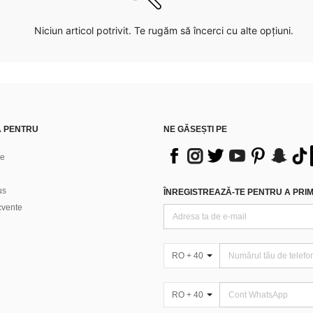
Niciun articol potrivit. Te rugăm să încerci cu alte opțiuni.
Ă PENTRU
NE GĂSEȘTI PE
ne
us
ÎNREGISTREAZĂ-TE PENTRU A PRIMI
ecvente
RO + 40
RO + 40