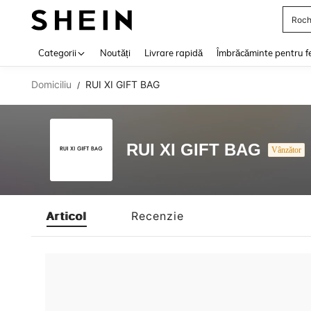
Roch
Use up 
Categorii
Noutăți
Livrare rapidă
Îmbrăcăminte pentru f
Domiciliu
RUI XI GIFT BAG
/
RUI XI GIFT BAG
Vânzător
Articol
Recenzie