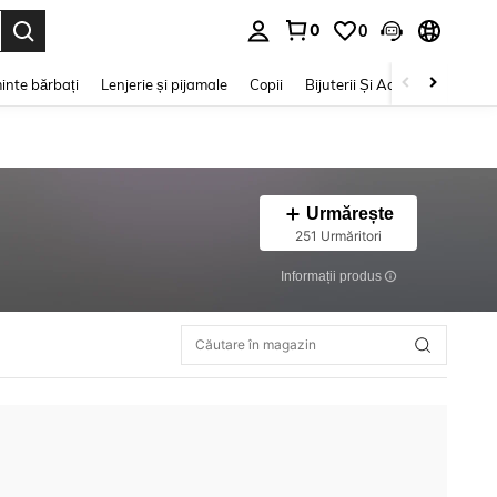
0
0
e. Press Enter to select.
inte bărbați
Lenjerie și pijamale
Copii
Bijuterii Și Accesorii
Frumu
Urmărește
251 Urmăritori
Informații produs