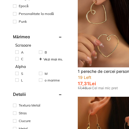
Epocă
Personalitate la modă
Punk
Mărimea
Scrisoare
A
B
C
Vezi mai multe
Alpha
S
M
19 Left
L
o marime
17,31Lei
17,48Lei
Cel mai mic pret
Detalii
Textura Metal
Stras
Ciucure
Metal