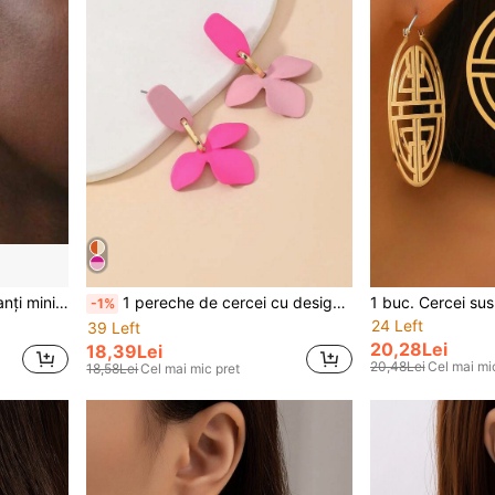
eometric asimetric
1 pereche de cercei cu design elegant cu petale, cu aspect high-end
-1%
24 Left
39 Left
20,28Lei
18,39Lei
20,48Lei
Cel mai mi
18,58Lei
Cel mai mic pret