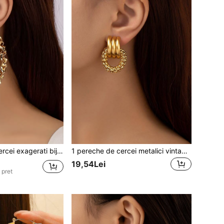
i bijuterii metalice tesute creative
1 pereche de cercei metalici vintage cu perechi scobite, pentru femei, la modă și
19,54Lei
 pret