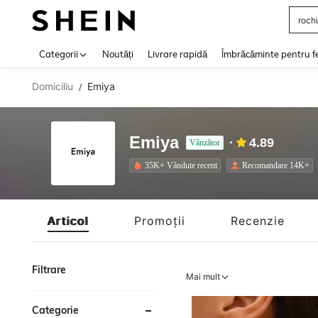
rochi
Use up 
Categorii
Noutăți
Livrare rapidă
Îmbrăcăminte pentru f
Domiciliu
Emiya
/
Emiya
4.89
Vânzător
35K+ Vândute recent
Recomandare 14K+
Articol
Promoții
Recenzie
Filtrare
Mai mult
Categorie