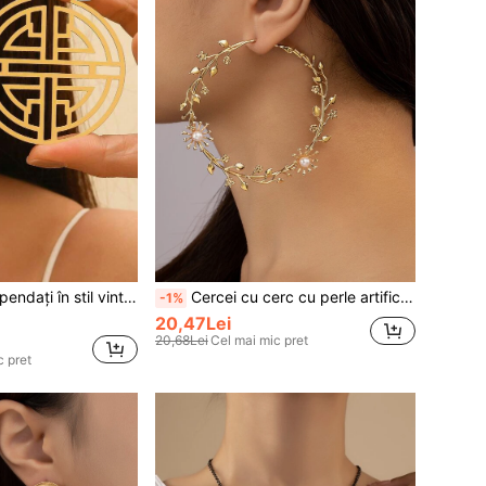
1 buc. Cercei suspendați în stil vintage, cu model de flori, bijuterii populare la modă pentru femei
Cercei cu cerc cu perle artificiale și frunze
-1%
20,47Lei
20,68Lei
Cel mai mic pret
c pret