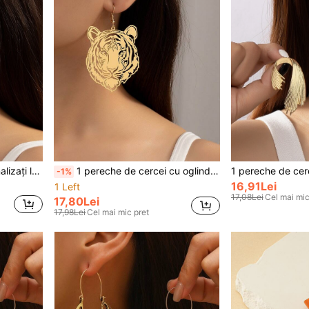
1 pereche de cercei personalizați la modă cu inimă goală și răsucire pentru femei
1 pereche de cercei cu oglindă cu cap de tigru în stil punk
-1%
16,91Lei
1 Left
17,08Lei
Cel mai mic
17,80Lei
17,98Lei
Cel mai mic pret