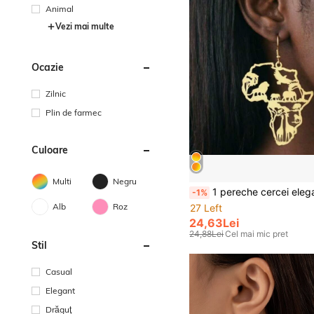
Animal
Vezi mai multe
Ocazie
Zilnic
Plin de farmec
Culoare
Multi
Negru
1 pereche cercei eleganți minimalisti cu design g
-1%
Alb
Roz
27 Left
24,63Lei
24,88Lei
Cel mai mic pret
Stil
Casual
Elegant
Drăguţ