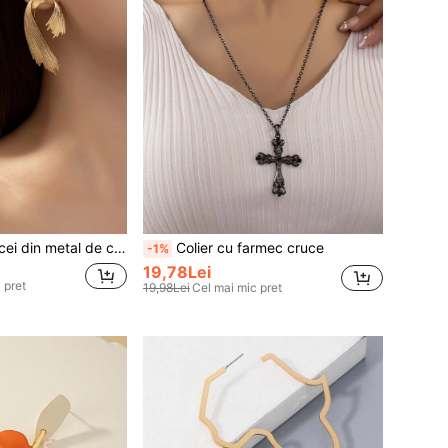
1 pereche de cercei din metal de culoare aurie la modă europeană și americană exagerați pentru femei
Colier cu farmec cruce
-1%
19,78Lei
 pret
19,98Lei
Cel mai mic pret