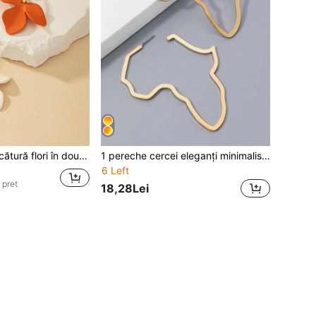
tonuri Valentine, Mama, Mama, Ziua Mamei, Cadou
1 pereche cercei eleganți minimalisti cu design geometric asimetric
6 Left
 pret
18,28Lei