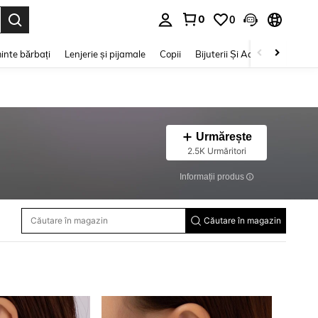
0
0
e. Press Enter to select.
inte bărbați
Lenjerie și pijamale
Copii
Bijuterii Și Accesorii
Frumu
Urmărește
2.5K Urmăritori
Informații produs
Căutare în magazin