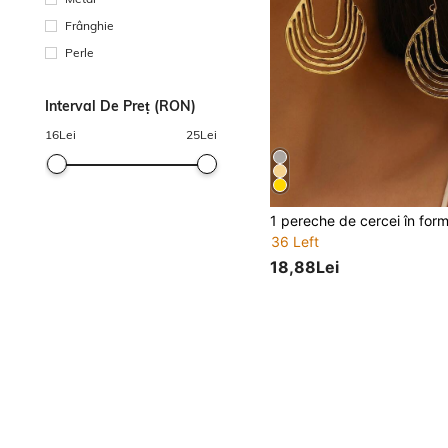
Frânghie
Perle
Interval De Preț (RON)
16
Lei
25
Lei
36 Left
18,88Lei