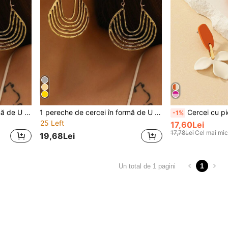
1 pereche de cercei în formă de U cu motive geometrice retro exagerate, accesorii unice personalizate pentru urechi
1 pereche de cercei în formă de U cu model geometric retro exagerat, cercei unici și eleganți pentru femei
Cercei cu picătură flori în două 
-1%
25 Left
17,60Lei
17,78Lei
Cel mai mic
19,68Lei
1
Un total de 1 pagini