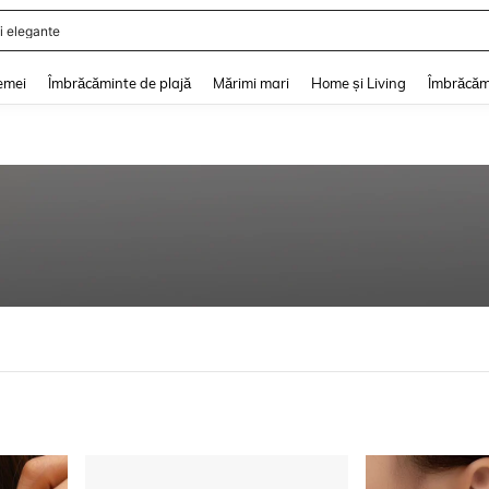
i elegante
and down arrow keys to navigate search Căutare recentă and Descoperire Căutar
emei
Îmbrăcăminte de plajă
Mărimi mari
Home și Living
Îmbrăcăm