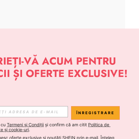
APLICAȚIE
 NOUTĂȚI DESPRE STIL DE LA SHEIN
Abonare
ÎNREGISTRARE
Abonare
 cu 
Termeni și Condiții
 și confirm că am citit 
Politica de 
te și cookie-uri
.
esc oferte exclusive și noutăți SHEIN prin e-mail. Înțeleg 
Abonare