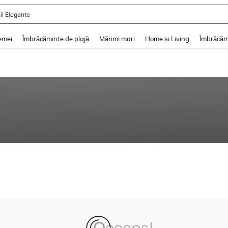
ii Elegante
and down arrow keys to navigate search Căutare recentă and Descoperire Căutar
emei
Îmbrăcăminte de plajă
Mărimi mari
Home și Living
Îmbrăcăm