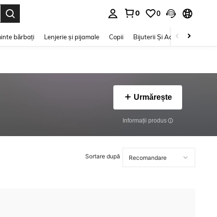
0
0
e. Press Enter to select.
inte bărbați
Lenjerie și pijamale
Copii
Bijuterii Și Accesorii
Frumu
Urmărește
Informații produs
Sortare după