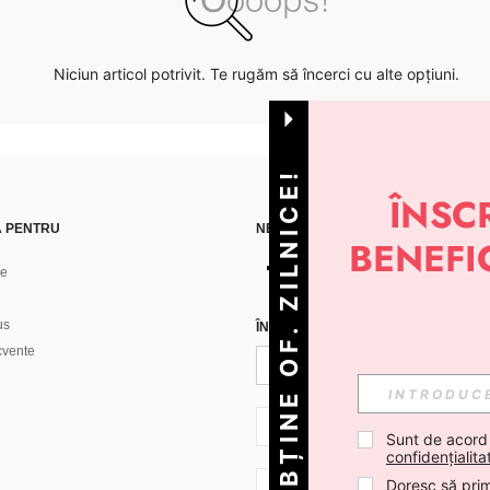
Niciun articol potrivit. Te rugăm să încerci cu alte opțiuni.
OBȚINE OF. ZILNICE!
Ă PENTRU
NE GĂSEȘTI PE
ne
us
ÎNREGISTREAZĂ-TE PENTRU A PRIMI
ecvente
RO + 40
Sunt de acord
confidențialita
Doresc să prim
RO + 40