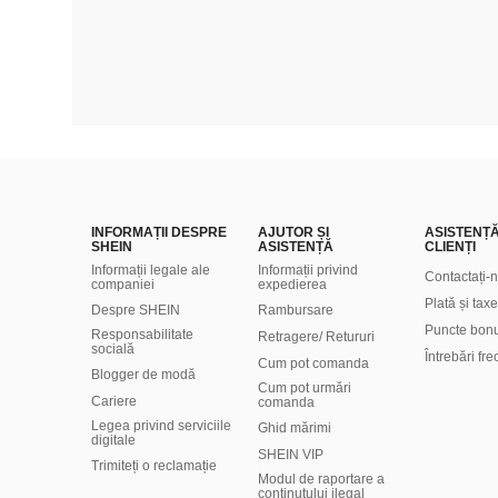
INFORMAȚII DESPRE
AJUTOR ȘI
ASISTENȚ
SHEIN
ASISTENȚĂ
CLIENȚI
Informații legale ale
Informații privind
Contactați-
companiei
expedierea
Plată și taxe
Despre SHEIN
Rambursare
Puncte bon
Responsabilitate
Retragere/ Retururi
socială
Întrebări fr
Cum pot comanda
Blogger de modă
Cum pot urmări
Cariere
comanda
Legea privind serviciile
Ghid mărimi
digitale
SHEIN VIP
Trimiteți o reclamație
Modul de raportare a
conținutului ilegal