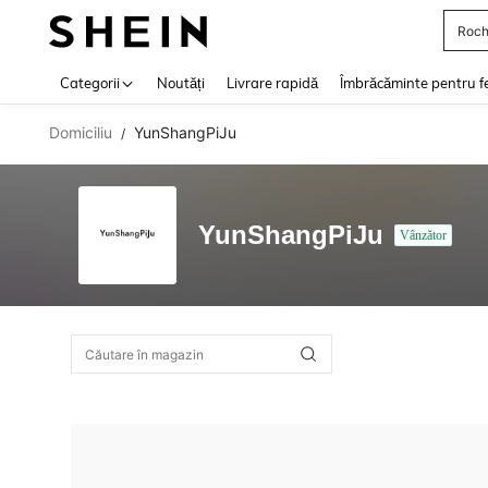
Roch
Use up 
Categorii
Noutăți
Livrare rapidă
Îmbrăcăminte pentru f
Domiciliu
YunShangPiJu
/
YunShangPiJu
Vânzător