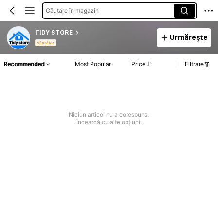
Căutare în magazin
TIDY STORE
Urmărește
Vânzător
Recommended
Most Popular
Price
Filtrare
Niciun articol nu a corespuns.
Încearcă cu alte opțiuni.