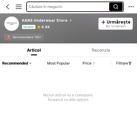
Căutare în magazin
KANS Underwear Store
Urmărește
302 Urmăritori
4.86
Vânzător
Informații despre produs: Divulgarea prețului, detalii privind vânzările și stocul.
Recomandare 100+
Articol
Recenzie
Recommended
Most Popular
Price
Filtrare
Niciun articol nu a corespuns.
Încearcă cu alte opțiuni.