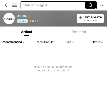
Căutare în magazin
XNOIK
Urmărește
Informații despre produs: Divulgarea prețului, detalii privind vânzările și stocul.
1 Urmăritori
5.00
Vânzător
Articol
Recenzie
Recommended
Most Popular
Price
Filtrare
Niciun articol nu a corespuns.
Încearcă cu alte opțiuni.