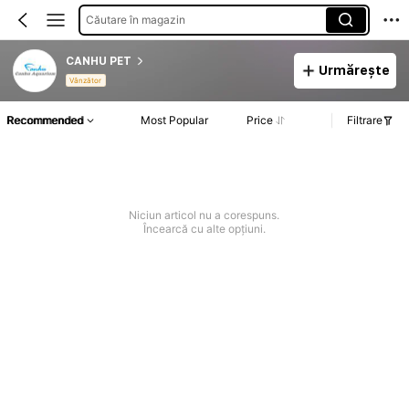
Căutare în magazin
CANHU PET
Urmărește
Vânzător
Recommended
Most Popular
Price
Filtrare
Niciun articol nu a corespuns.
Încearcă cu alte opțiuni.