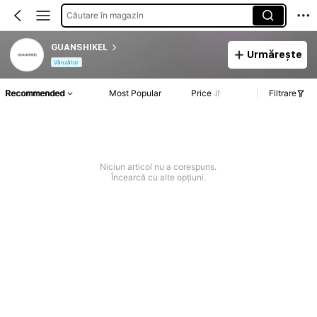
Căutare în magazin
GUANSHIKEL
Urmărește
Vânzător
Recommended
Most Popular
Price
Filtrare
Niciun articol nu a corespuns.
Încearcă cu alte opțiuni.