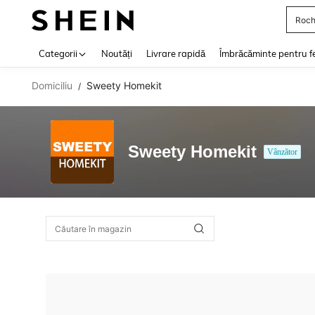
Roch
Use up 
Categorii
Noutăți
Livrare rapidă
Îmbrăcăminte pentru f
Domiciliu
Sweety Homekit
/
Sweety Homekit
Vânzător