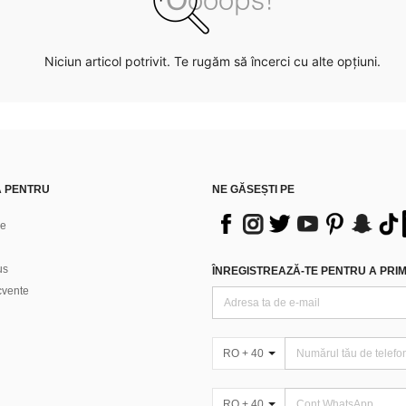
Niciun articol potrivit. Te rugăm să încerci cu alte opțiuni.
Ă PENTRU
NE GĂSEȘTI PE
ne
us
ÎNREGISTREAZĂ-TE PENTRU A PRIMI
ecvente
RO + 40
RO + 40