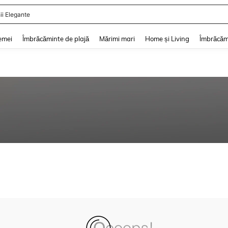
ii Elegante
and down arrow keys to navigate search Căutare recentă and Descoperire Căutar
emei
Îmbrăcăminte de plajă
Mărimi mari
Home și Living
Îmbrăcăm