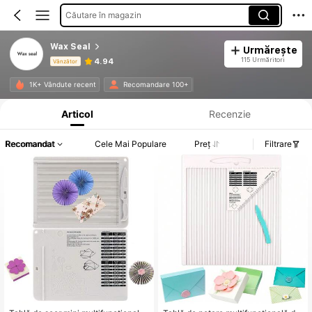
Căutare în magazin
Wax Seal
Urmărește
115 Urmăritori
4.94
Vânzător
Informații despre produs: Divulgarea prețului, detalii privind vânzările și stocul.
1K+ Vândute recent
Recomandare 100+
Articol
Recenzie
Recomandat
Cele Mai Populare
Preț
Filtrare