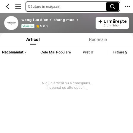
Căutare în magazin
wang tuo dian zi shang mao
Urmărește
Informații despre produs: Divulgarea prețului, detalii privind vânzările și stocul.
2 Urmăritori
5.00
Vânzător
Articol
Recenzie
Recomandat
Cele Mai Populare
Preț
Filtrare
Niciun articol nu a corespuns.
Încearcă cu alte opțiuni.