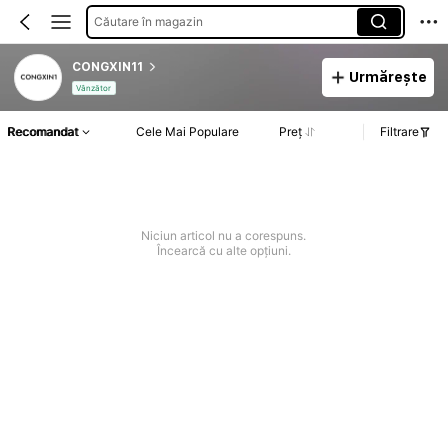
Căutare în magazin
CONGXIN11
Urmărește
Vânzător
Recomandat
Cele Mai Populare
Preț
Filtrare
Niciun articol nu a corespuns.
Încearcă cu alte opțiuni.