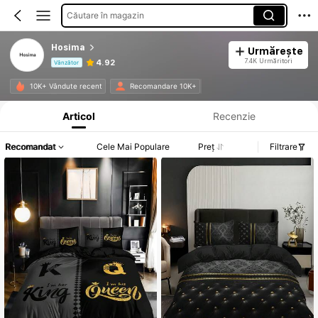
Căutare în magazin
Hosima
Urmărește
7.4K Urmăritori
4.92
Vânzător
Informații despre produs: Divulgarea prețului, detalii privind vânzările și stocul.
10K+ Vândute recent
Recomandare 10K+
Articol
Recenzie
Recomandat
Cele Mai Populare
Preț
Filtrare