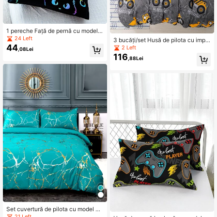
1 pereche Față de pernă cu model d
e pisică fără umplutură
24 Left
3 bucăți/set Husă de pilota cu impri
44
mare din fibră de poliester pentru au
2 Left
,08Lei
tomobile și vehicule de inginerie făr
116
,88Lei
ă umplutură
Set cuvertură de pilota cu model de
marmură metalizată fără umplutură
21 Left