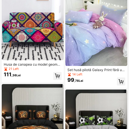
Husa de canapea cu model geomet
ric vintage, husă de canapea cu im
21 Left
Set husă pilotă Galaxy Print fără um
primeu Mandala pentru decorarea i
111
plutură
14 Left
,36Lei
nterioară
99
,78Lei