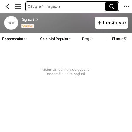
Căutare în magazin
Og cat
Urmărește
Vânzător
Recomandat
Cele Mai Populare
Preț
Filtrare
Niciun articol nu a corespuns.
Încearcă cu alte opțiuni.