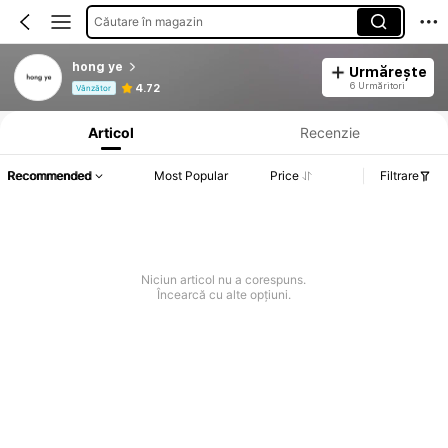
Căutare în magazin
hong ye
Urmărește
Informații despre produs: Divulgarea prețului, detalii privind vânzările și stocul.
6 Urmăritori
4.72
Vânzător
Articol
Recenzie
Recommended
Most Popular
Price
Filtrare
Niciun articol nu a corespuns.
Încearcă cu alte opțiuni.