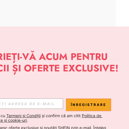
APLICAȚIE
 NOUTĂȚI DESPRE STIL DE LA SHEIN
Abonare
ÎNREGISTRARE
Abonare
 cu 
Termeni și Condiții
 și confirm că am citit 
Politica de 
te și cookie-uri
.
esc oferte exclusive și noutăți SHEIN prin e-mail. Înțeleg 
Abonare