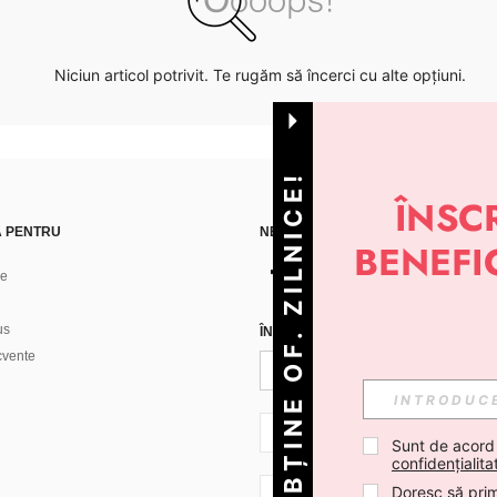
Niciun articol potrivit. Te rugăm să încerci cu alte opțiuni.
OBȚINE OF. ZILNICE!
Ă PENTRU
NE GĂSEȘTI PE
ne
us
ÎNREGISTREAZĂ-TE PENTRU A PRIMI
ecvente
RO + 40
Sunt de acord
confidențialita
Doresc să prim
RO + 40