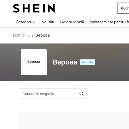
Roch
Use up 
Categorii
Noutăți
Livrare rapidă
Îmbrăcăminte pentru f
Domiciliu
Bepoaa
/
Bepoaa
Vânzător