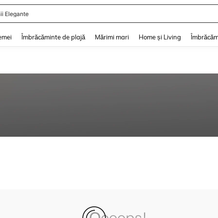
ii Elegante
and down arrow keys to navigate search Căutare recentă and Descoperire Căutar
emei
Îmbrăcăminte de plajă
Mărimi mari
Home și Living
Îmbrăcăm