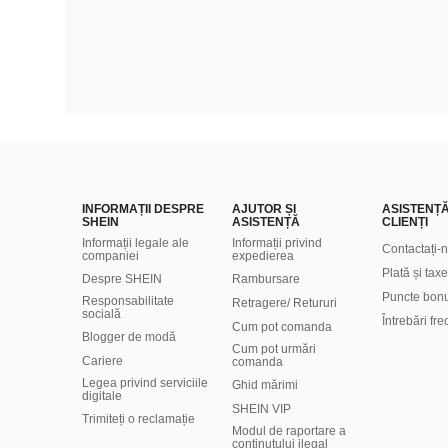
INFORMAȚII DESPRE
AJUTOR ȘI
ASISTENȚ
SHEIN
ASISTENȚĂ
CLIENȚI
Informații legale ale
Informații privind
Contactați-
companiei
expedierea
Plată și taxe
Despre SHEIN
Rambursare
Puncte bon
Responsabilitate
Retragere/ Retururi
socială
Întrebări fr
Cum pot comanda
Blogger de modă
Cum pot urmări
Cariere
comanda
Legea privind serviciile
Ghid mărimi
digitale
SHEIN VIP
Trimiteți o reclamație
Modul de raportare a
conținutului ilegal