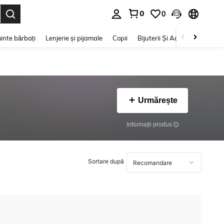
0
0
e. Press Enter to select.
inte bărbați
Lenjerie și pijamale
Copii
Bijuterii Și Accesorii
Frumu
Urmărește
Informații produs
Sortare după