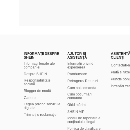
INFORMAȚII DESPRE
AJUTOR ȘI
ASISTENȚ
SHEIN
ASISTENȚĂ
CLIENȚI
Informații legale ale
Informații privind
Contactați-
companiei
expedierea
Plată și taxe
Despre SHEIN
Rambursare
Puncte bon
Responsabilitate
Retragere/ Retururi
socială
Întrebări fr
Cum pot comanda
Blogger de modă
Cum pot urmări
Cariere
comanda
Legea privind serviciile
Ghid mărimi
digitale
SHEIN VIP
Trimiteți o reclamație
Modul de raportare a
conținutului ilegal
Politica de clasificare