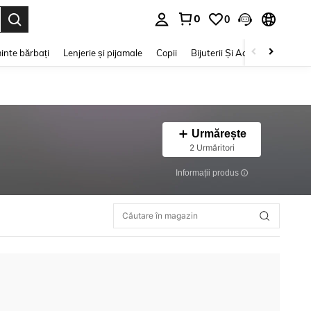
0
0
e. Press Enter to select.
inte bărbați
Lenjerie și pijamale
Copii
Bijuterii Și Accesorii
Frumu
Urmărește
2 Urmăritori
Informații produs