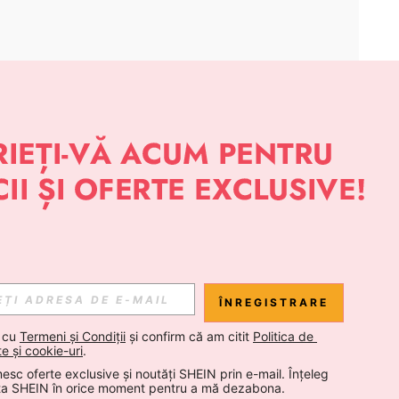
APLICAȚIE
 NOUTĂȚI DESPRE STIL DE LA SHEIN
Abonare
ÎNREGISTRARE
Abonare
 cu 
Termeni și Condiții
 și confirm că am citit 
Politica de 
te și cookie-uri
.
esc oferte exclusive și noutăți SHEIN prin e-mail. Înțeleg 
Abonare
ta SHEIN în orice moment pentru a mă dezabona.