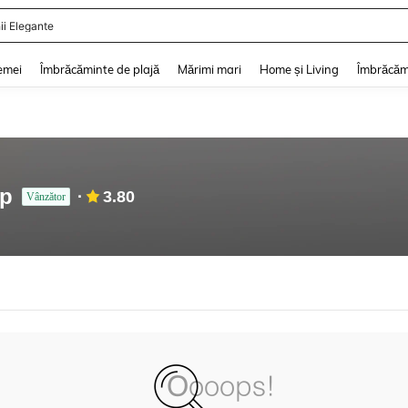
ii Elegante
and down arrow keys to navigate search Căutare recentă and Descoperire Căutar
emei
Îmbrăcăminte de plajă
Mărimi mari
Home și Living
Îmbrăcăm
up
3.80
Vânzător