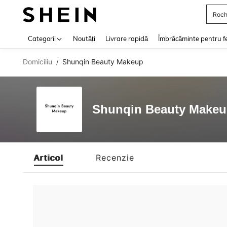
Roch
Use up 
Categorii
Noutăți
Livrare rapidă
Îmbrăcăminte pentru f
Domiciliu
Shunqin Beauty Makeup
/
Shunqin Beauty Make
Articol
Recenzie