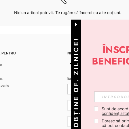
Niciun articol potrivit. Te rugăm să încerci cu alte opțiuni.
OBȚINE OF. ZILNICE!
Ă PENTRU
NE GĂSEȘTI PE
ne
us
ÎNREGISTREAZĂ-TE PENTRU A PRIMI
ecvente
RO + 40
Sunt de acord
confidențialita
Doresc să prim
RO + 40
că pot contac