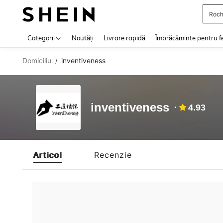
Roch
Use up 
Categorii
Noutăți
Livrare rapidă
Îmbrăcăminte pentru f
Domiciliu
inventiveness
/
inventiveness
4.93
Articol
Recenzie