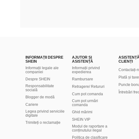
INFORMAȚII DESPRE
AJUTOR ȘI
ASISTENȚ
SHEIN
ASISTENȚĂ
CLIENȚI
Informații legale ale
Informații privind
Contactați-
companiei
expedierea
Plată și taxe
Despre SHEIN
Rambursare
Puncte bon
Responsabilitate
Retragere/ Retururi
socială
Întrebări fr
Cum pot comanda
Blogger de modă
Cum pot urmări
Cariere
comanda
Legea privind serviciile
Ghid mărimi
digitale
SHEIN VIP
Trimiteți o reclamație
Modul de raportare a
conținutului ilegal
Politica de clasificare