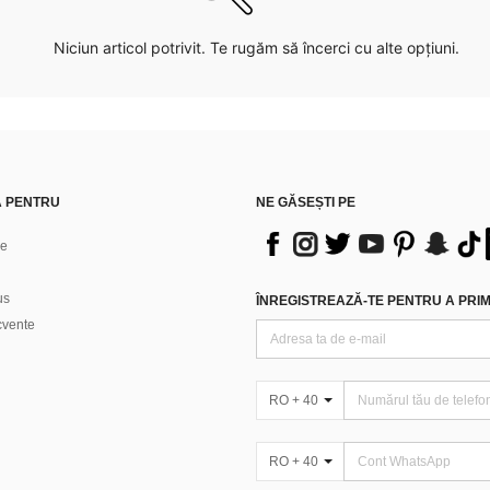
Niciun articol potrivit. Te rugăm să încerci cu alte opțiuni.
Ă PENTRU
NE GĂSEȘTI PE
ne
us
ÎNREGISTREAZĂ-TE PENTRU A PRIMI
ecvente
RO + 40
RO + 40