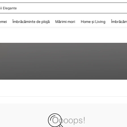
ii Elegante
and down arrow keys to navigate search Căutare recentă and Descoperire Căutar
emei
Îmbrăcăminte de plajă
Mărimi mari
Home și Living
Îmbrăcăm