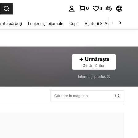
0
0
e. Press Enter to select.
inte bărbați
Lenjerie și pijamale
Copii
Bijuterii Și Accesorii
Frumu
Urmărește
35 Urmăritori
Informații produs