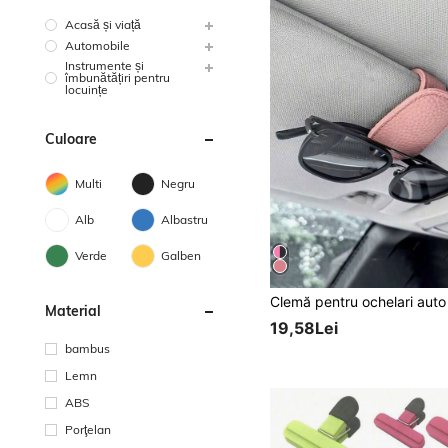
Acasă și viață
Automobile
Instrumente și
îmbunătățiri pentru
locuințe
Culoare
Multi
Negru
Alb
Albastru
Verde
Galben
Material
19,58Lei
bambus
Lemn
ABS
Porţelan