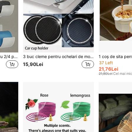
Suport de depozitare pentru 2/4 pungi de gunoi fără perforații, raft de depozitare pentru bucătărie cu spațiu ajustabil, potrivit pentru pungi de gunoi, folie alimentară, umbrele, sucitor, raft pentru folie alimentară
3 buc cleme pentru ochelari de modă pentru vizor auto, suport multifuncțional pentru ochelari de modă pentru mașină, suport pentru ochelari de modă pentru vizor, cutie pentru ochelari de modă pentru mașină și clemă de depozitare multifuncțională, clemă magnetică pentru ochelari de modă, clemă pentru bancnote, organizator de depozitare pentru ochelari de modă pentru vizor
37 Left
15,90Lei
21,76Lei
21,80Lei
Cel mai mic