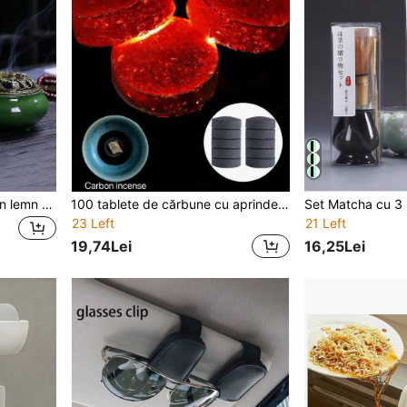
60/120/180 buc. Tămâie din lemn de santal în vrac, tămâie cu reflux pentru dormitor, furnizată de furnizor
100 tablete de cărbune cu aprindere rapidă, potrivite pentru tămâie, tămâie arabă, cărbune fără fum, potrivite pentru ardere acasă, grătar, șeminee interioare, camping în aer liber și preparare ceai
23 Left
21 Left
19,74Lei
16,25Lei