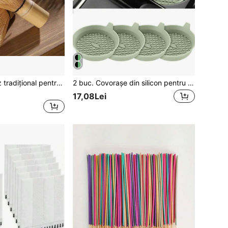
1 buc. tel japonez tradițional pentru matcha din bambus autentic, lucrat manual, pentru spumă perfectă, ușor de folosit și de curățat, ideal pentru iubitorii de ceai verde
2 buc. Covorașe din silicon pentru suporturi de pahare cu tampon antiderapant - Accesorii auto - Decor interior durabil - Decorațiuni auto
17,08Lei