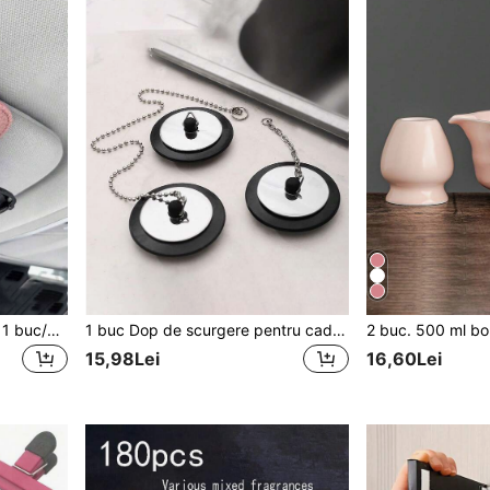
Clemă pentru ochelari auto 1 buc/2 buc, suport multifuncțional pentru ochelari auto la modă, suport pentru ochelari pentru vizor, clemă multifuncțională pentru depozitarea ochelarilor auto la modă, clemă magnetică pentru ochelari la modă, clemă organizator pentru ochelari auto la modă
1 buc Dop de scurgere pentru cadă, Dop de scurgere impermeabil anti-miros pentru baie, Rezistent la coroziune și anti-deformare, Dop de scurgere pentru chiuvetă
15,98Lei
16,60Lei