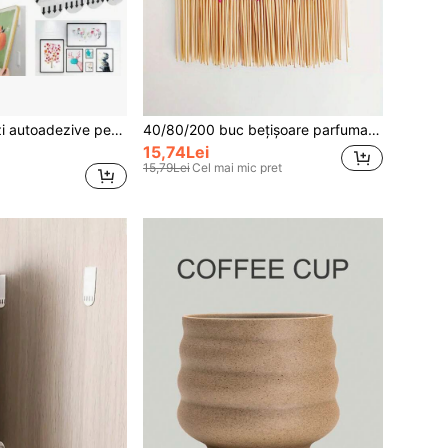
4/8/20 buc. benzi autoadezive pentru suspendare fără găuri, cârlige de perete duble față, detașabile, potrivite pentru rame de tablouri, rame foto și opere de artă, etichete adezive impermeabile pentru instalare
40/80/200 buc bețișoare parfumate - lavandă, lemn de santal, iasomie, salvie, trandafir, lapte, sânge de dragon - parfum natural de bambus, potrivite pentru aromaterapie, yoga, meditație, uz casnic și la birou, cadou perfect pentru ziua de naștere și absolvire
15,74Lei
15,79Lei
Cel mai mic pret