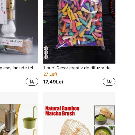
Set Matcha cu 3 piese, include tel din bambus, linguriță de ceai, bol de ceai din ceramică, ustensile tradiționale de ceai, ustensile de uz casnic pentru prepararea ceaiului, set de ceai, cadou de ziua de naștere pentru iubitorii de Matcha și ceai
1 buc. Decor creativ de difuzor de aromă suspendat, potrivit pentru sufragerie, dormitor, birou, ideal pentru Halloween, Crăciun, ziua de naștere, cadou de absolvire, difuzor de parfum pentru casă
27 Left
17,49Lei