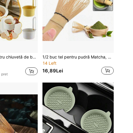
1 coș de sita pentru chiuvetă de bucătărie, coș de sita pentru chiuvetă cu autocurățare, tip presare - coș de scurgere automată a deșeurilor alimentare, fund detașabil, pentru filtrarea deșeurilor de bucătărie, ușor de instalat și dezasamblat, potrivit pentru designul modern al bucătăriei.
1/2 buc tel pentru pudră Matcha, pensulă pentru ceai din bambus, bețișor pentru amestecat ceai verde, un accesoriu indispensabil pentru acasă și pentru întoarcerea la școală
14 Left
16,89Lei
 pret