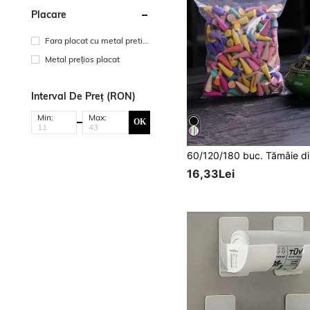
Placare
Fara placat cu metal pretio
s
Metal prețios placat
Interval De Preț (RON)
Min:
Max:
OK
16,33Lei