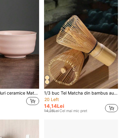
2 buc. 500 ml boluri ceramice Matcha cu filet multi-stil, set de ceai, preparare Matcha, deserturi și produse de patiserie, instrumente pentru ceremonia ceaiului, portabile și convenabile, boluri de ceai în stil japonez, potrivite pentru întâlniri de afaceri, aprecierea artei, călătorii și timp liber
1/3 buc Tel Matcha din bambus auriu lucrat manual, tel Matcha tradițional japonez - Tel Matcha din bambus organic durabil
20 Left
14,14Lei
14,28Lei
Cel mai mic pret