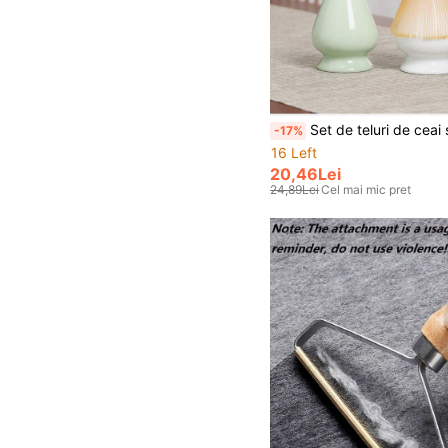
Set de teluri de ceai simple, în culori solide, 1 buc. Accesorii - Suport ceramic pentru telul de cea
-17%
16 Left
20,46Lei
24,89Lei
Cel mai mic pret