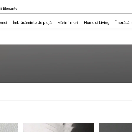
ii De Vară
and down arrow keys to navigate search Căutare recentă and Descoperire Căutar
emei
Îmbrăcăminte de plajă
Mărimi mari
Home și Living
Îmbrăcăm