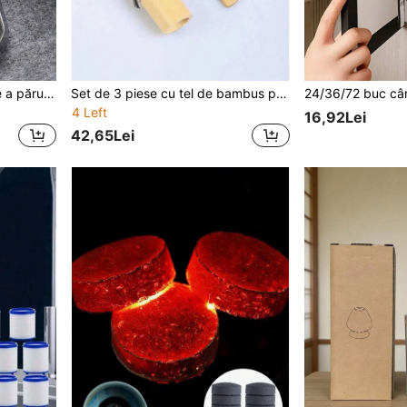
1/2/5 buc perie de curățare a părului de câine pentru animale de companie, pisică, îndepărtare a părului, instrument de ras
Set de 3 piese cu tel de bambus pentru matcha, lingură de ceai și linguriță pentru ceai, instrumente pentru prepararea ceaiului, decor pentru întoarcerea la școală, Halloween, decor de perete, perdele pentru dormitor, decor pentru sufragerie, decor de toamnă, decor de Crăciun
4 Left
16,92Lei
42,65Lei