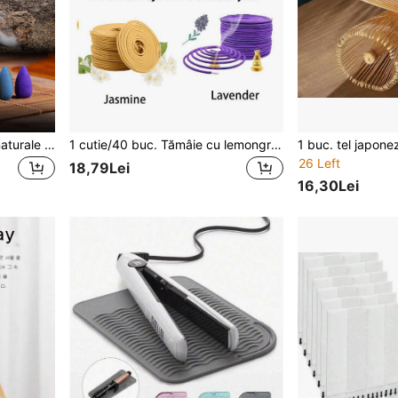
100 buc conuri de tămâie naturale cu reflux, arome de iasomie, trandafir, crin, lemn de santal, osmanthus, pelin, lemn de agar, lavandă
1 cutie/40 buc. Tămâie cu lemongrass, tămâie cu spirală de iasomie, tămâie cu spirală de trandafir, tămâie spiralată. Tămâie aromaterapică cu lavandă, timp de ardere lung, aromă parfumată, potrivită pentru casă, grădină, dormitor, bucătărie, cameră de ceai, birou și alte spații pentru purificarea aerului. Potrivită în special pentru yoga, meditație, SPA, lectură, somn, relaxare, ameliorarea stresului și diverse festivaluri.
26 Left
18,79Lei
16,30Lei