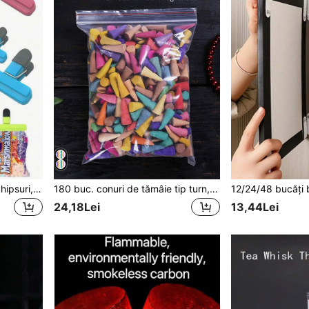
12 cleme pentru pungi de chipsuri, cleme portabile mari pentru pungi de chipsuri, disponibile în mai multe dimensiuni, cleme modernizate cu gură largă pentru pungi alimentare cu etanșare etanșă, set de scule pentru cleme de etanșare rezistente
180 buc. conuri de tămâie tip turn, parfumate și deodorizante, din agarwood și sandalwood, cu efect de reflux, 100% naturale, făcute manual, tămâie cascadă, trandafir, laleală, iasomie, lavandă
24,18Lei
13,44Lei