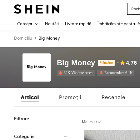
Roch
Use up 
Categorii
Noutăți
Livrare rapidă
Îmbrăcăminte pentru f
Domiciliu
Big Money
/
Big Money
4.76
Vânzător
32K Vândute recent
Recomandare 6.1K
Articol
Promoții
Recenzie
Filtrare
Mai mult
Categorie