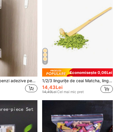
4
Economisește 0,06Lei
12/24/48 bucăți benzi adezive pentru fixarea ramelor, design dublu-față cu cârlig și buclă, ușor de instalat și îndepărtat, potrivite pentru telecomenzi, rame pentru tablouri, prize și altele
1/2/3 lingurițe de ceai Matcha, linguriță de ceai din bambus pentru ceremonia ceaiului dinastiei Song, accesorii pentru ceremonia ceaiului, ceremonia ceaiului japonez, sezonul de întoarcere la școală
14,43Lei
14,49Lei
Cel mai mic pret