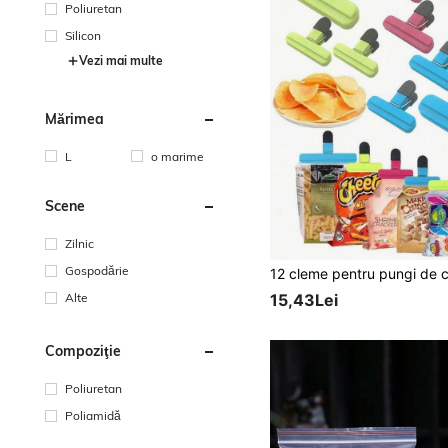
Poliuretan
Silicon
Vezi mai multe
Mărimea
L
o marime
Scene
Zilnic
Gospodărie
15,43Lei
Alte
Compoziţie
Poliuretan
Poliamidă