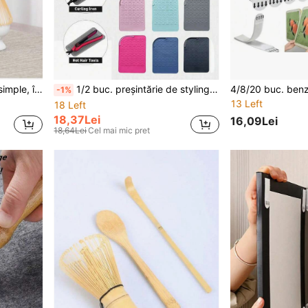
i Matcha pentru întoarcerea la școală
1/2 buc. preșintărie de styling din silicon rezistentă la căldură până la 480°F - suport rotativ pentru mașină de ondulat, potrivit pentru plăci de îndreptat, mașini de ondulat și călătorii
-1%
13 Left
18 Left
18,37Lei
16,09Lei
18,64Lei
Cel mai mic pret