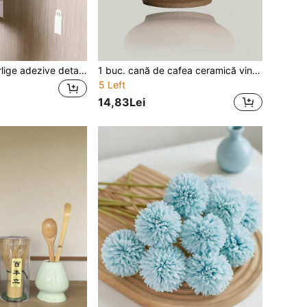
24/36/72 buc cârlige adezive detașabile pe două fețe, nu necesită găurire pentru agățarea ramelor și a operelor de artă, instalare impermeabilă și lipicioasă
1 buc. cană de cafea ceramică vintage 200 ml, cană de ceai în stil cafenea japoneză, veselă din ceramică pentru espresso, potrivită pentru restaurant și hotel
5 Left
14,83Lei