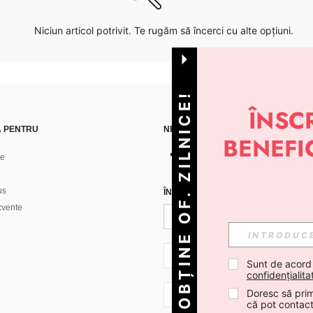
Niciun articol potrivit. Te rugăm să încerci cu alte opțiuni.
OBȚINE OF. ZILNICE!
Ă PENTRU
NE GĂSEȘTI PE
ne
us
ÎNREGISTREAZĂ-TE PENTRU A PRIMI
ecvente
RO + 40
Sunt de acord
confidențialita
Doresc să prim
RO + 40
că pot contac