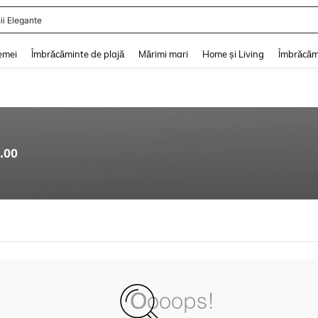
ii Elegante
and down arrow keys to navigate search Căutare recentă and Descoperire Căutar
emei
Îmbrăcăminte de plajă
Mărimi mari
Home și Living
Îmbrăcăm
.00