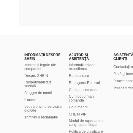
INFORMAȚII DESPRE
AJUTOR ȘI
ASISTENȚ
SHEIN
ASISTENȚĂ
CLIENȚI
Informații legale ale
Informații privind
Contactați-
companiei
expedierea
Plată și taxe
Despre SHEIN
Rambursare
Puncte bon
Responsabilitate
Retragere/ Retururi
socială
Întrebări fr
Cum pot comanda
Blogger de modă
Cum pot urmări
Cariere
comanda
Legea privind serviciile
Ghid mărimi
digitale
SHEIN VIP
Trimiteți o reclamație
Modul de raportare a
conținutului ilegal
Politica de clasificare