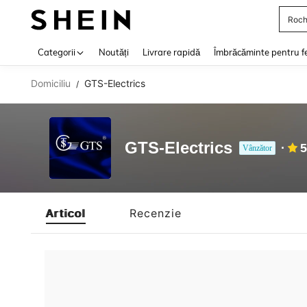
Roch
Use up 
Categorii
Noutăți
Livrare rapidă
Îmbrăcăminte pentru f
Domiciliu
GTS-Electrics
/
GTS-Electrics
5
Vânzător
Articol
Recenzie