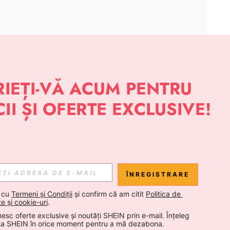
APLICAȚIE
 NOUTĂȚI DESPRE STIL DE LA SHEIN
Abonare
ÎNREGISTRARE
Abonare
 cu 
Termeni și Condiții
 și confirm că am citit 
Politica de 
te și cookie-uri
.
esc oferte exclusive și noutăți SHEIN prin e-mail. Înțeleg 
Abonare
ta SHEIN în orice moment pentru a mă dezabona.