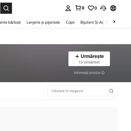
0
0
e. Press Enter to select.
inte bărbați
Lenjerie și pijamale
Copii
Bijuterii Și Accesorii
Frumu
Urmărește
13 Urmăritori
Informații produs