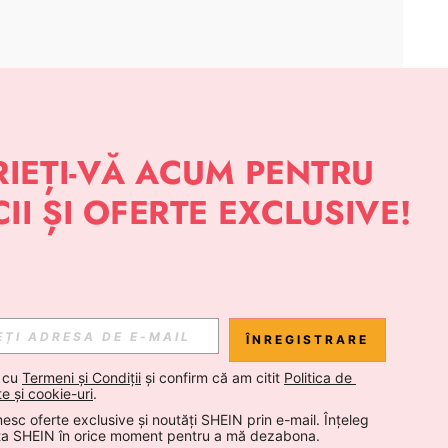
APLICAȚIE
 NOUTĂȚI DESPRE STIL DE LA SHEIN
Abonare
ÎNREGISTRARE
Abonare
 cu 
Termeni și Condiții
 și confirm că am citit 
Politica de 
te și cookie-uri
.
esc oferte exclusive și noutăți SHEIN prin e-mail. Înțeleg 
Abonare
ta SHEIN în orice moment pentru a mă dezabona.