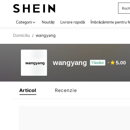
Roch
Use up 
Categorii
Noutăți
Livrare rapidă
Îmbrăcăminte pentru f
Domiciliu
wangyang
/
wangyang
5.00
Vânzător
Articol
Recenzie