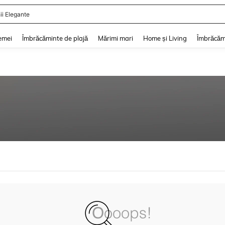
ii Elegante
and down arrow keys to navigate search Căutare recentă and Descoperire Căutar
emei
Îmbrăcăminte de plajă
Mărimi mari
Home și Living
Îmbrăcăm