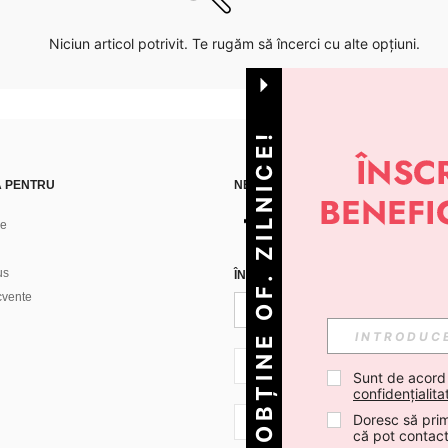
Niciun articol potrivit. Te rugăm să încerci cu alte opțiuni.
OBȚINE OF. ZILNICE!
Ă PENTRU
NE GĂSEȘTI PE
ne
us
ÎNREGISTREAZĂ-TE PENTRU A PRIMI
ecvente
RO + 40
Sunt de acord
confidențialita
Doresc să prim
RO + 40
că pot contac