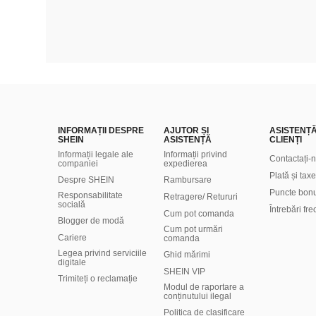
INFORMAȚII DESPRE
AJUTOR ȘI
ASISTENȚ
SHEIN
ASISTENȚĂ
CLIENȚI
Informații legale ale
Informații privind
Contactați-
companiei
expedierea
Plată și taxe
Despre SHEIN
Rambursare
Puncte bon
Responsabilitate
Retragere/ Retururi
socială
Întrebări fr
Cum pot comanda
Blogger de modă
Cum pot urmări
Cariere
comanda
Legea privind serviciile
Ghid mărimi
digitale
SHEIN VIP
Trimiteți o reclamație
Modul de raportare a
conținutului ilegal
Politica de clasificare