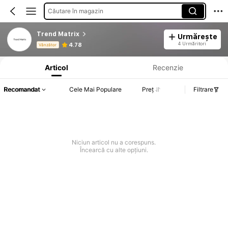
Căutare în magazin
Trend Matrix
Urmărește
Informații despre produs: Divulgarea prețului, detalii privind vânzările și stocul.
4 Urmăritori
4.78
Vânzător
Articol
Recenzie
Recomandat
Cele Mai Populare
Preț
Filtrare
Niciun articol nu a corespuns.
Încearcă cu alte opțiuni.