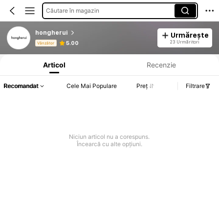
Căutare în magazin
hongherui
Urmărește
Informații despre produs: Divulgarea prețului, detalii privind vânzările și stocul.
23 Urmăritori
5.00
Vânzător
Articol
Recenzie
Recomandat
Cele Mai Populare
Preț
Filtrare
Niciun articol nu a corespuns.
Încearcă cu alte opțiuni.