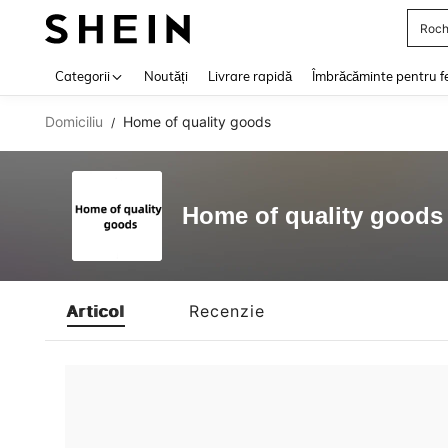
Roch
Use up 
Categorii
Noutăți
Livrare rapidă
Îmbrăcăminte pentru f
Domiciliu
Home of quality goods
/
Home of quality goods
Articol
Recenzie