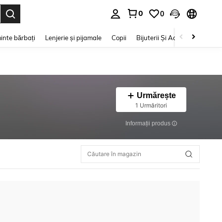
0
0
e. Press Enter to select.
inte bărbați
Lenjerie și pijamale
Copii
Bijuterii Și Accesorii
Frumu
Urmărește
1 Urmăritori
Informații produs