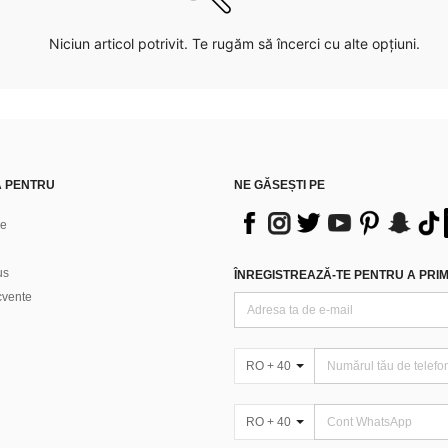
Niciun articol potrivit. Te rugăm să încerci cu alte opțiuni.
Ă PENTRU
NE GĂSEȘTI PE
ne
us
ÎNREGISTREAZĂ-TE PENTRU A PRIMI
ecvente
RO + 40
RO + 40