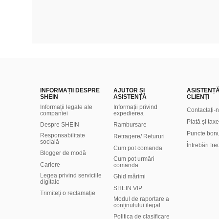
INFORMAȚII DESPRE
AJUTOR ȘI
ASISTENȚ
SHEIN
ASISTENȚĂ
CLIENȚI
Informații legale ale
Informații privind
Contactați-
companiei
expedierea
Plată și taxe
Despre SHEIN
Rambursare
Puncte bon
Responsabilitate
Retragere/ Retururi
socială
Întrebări fr
Cum pot comanda
Blogger de modă
Cum pot urmări
Cariere
comanda
Legea privind serviciile
Ghid mărimi
digitale
SHEIN VIP
Trimiteți o reclamație
Modul de raportare a
conținutului ilegal
Politica de clasificare