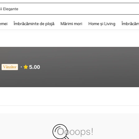
ii Elegante
and down arrow keys to navigate search Căutare recentă and Descoperire Căutar
emei
Îmbrăcăminte de plajă
Mărimi mari
Home și Living
Îmbrăcăm
5.00
Vânzător