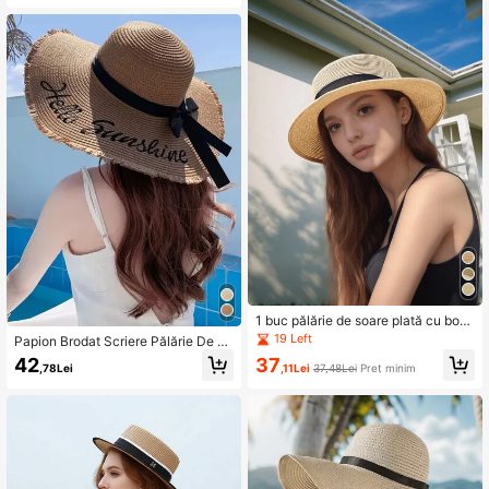
plajă
1 buc pălărie de soare plată cu boru
ri largi, cu bandă țesătă neagră, păl
19 Left
Papion Brodat Scriere Pălărie De P
ărie de plajă
aie Boho
42
37
,78Lei
,11Lei
37,48Lei
Preț minim