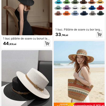
1 buc. Pălărie de soare cu bor larg p
entru femei, pălărie Panama cu pan
33
,74Lei
glică neagră, pălărie de paie la mod
1 buc pălărie de soare cu boruri larg
ă pentru plajă, vacanță, călătorie
i pentru femei, curea neagră, pălărie
44
,83Lei
de plajă
Economisește 0,92Lei