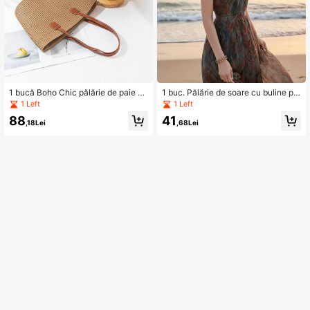
1 bucă Boho Chic pălărie de paie cu
1 buc. Pălărie de soare cu buline pe
boruri supradimensionate, pălărie d
ntru femei, cu bor larg, pălărie de pa
1 Left
1 Left
e soare de vară la modă cu geantă
ie la modă pentru plajă
88
41
,18Lei
,68Lei