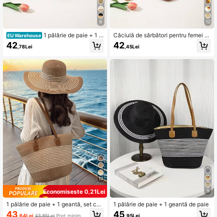
6
12
1 pălărie de paie + 1 g
Căciulă de sărbători pentru femei B
EU Warehouse
eantă, set casual de vacanță
oho cu model de plante tropicale +
42
42
,78Lei
,45Lei
1 geantă
10
Economisește 0,21Lei
5
1 pălărie de paie + 1 geantă, set cas
1 pălărie de paie + 1 geantă de paie
ual de vacanță
43
45
,64Lei
43,85Lei
Preț minim
,95Lei