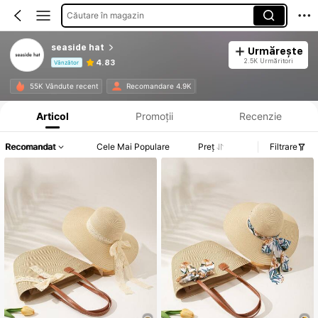
Căutare în magazin
seaside hat
Urmărește
2.5K Urmăritori
4.83
Vânzător
Informații despre produs: Divulgarea prețului, detalii privind vânzările și stocul.
55K Vândute recent
Recomandare 4.9K
Articol
Promoții
Recenzie
Recomandat
Cele Mai Populare
Preț
Filtrare