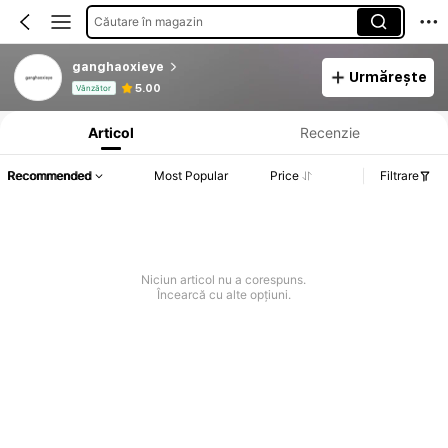
Căutare în magazin
ganghaoxieye
Urmărește
Informații despre produs: Divulgarea prețului, detalii privind vânzările și stocul.
5.00
Vânzător
Articol
Recenzie
Recommended
Most Popular
Price
Filtrare
Niciun articol nu a corespuns.
Încearcă cu alte opțiuni.