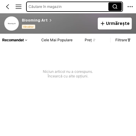
Căutare în magazin
Blooming Art
Urmărește
Vânzător
Recomandat
Cele Mai Populare
Preț
Filtrare
Niciun articol nu a corespuns.
Încearcă cu alte opțiuni.