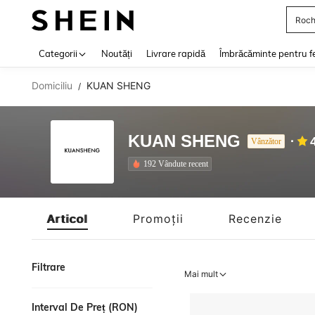
Roch
Use up 
Categorii
Noutăți
Livrare rapidă
Îmbrăcăminte pentru f
Domiciliu
KUAN SHENG
/
KUAN SHENG
Vânzător
192 Vândute recent
Articol
Promoții
Recenzie
Filtrare
Mai mult
Interval De Preț (RON)