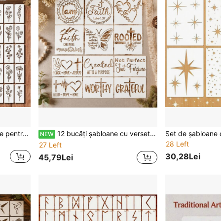
50 buc șabloane miniaturale pentru pictură cu plante și flori, modele multiple de flori sălbatice cu decupaj gol, 3,5 x 2 inch, din plastic PET ușor, potrivite pentru own handmade pentru adulți, decor din lemn DIY, confecționare felicitări, decorațiuni rustice pentru peretele casei
12 bucăți șabloane cu versete biblice creștine, modele inspiraționale rustice cursive Credință Speranță Iubire, șabloane reutilizabile pentru desenare, confecționarea de indicatoare din lemn, pictură pe material textil, artă pe pânză, decorațiuni religioase DIY pentru casă în stil farmhouse
NEW
28 Left
27 Left
30,28Lei
45,79Lei