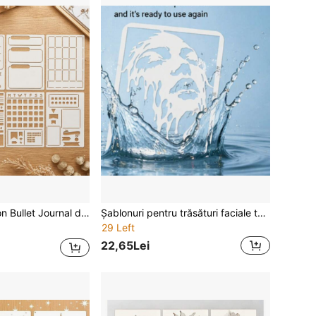
r, gol, reutilizabil, din plastic, potrivit pentru caiet A5 cu grilă punctată, scrapbooking, decorare DIY pentru planner personal
Șablonuri pentru trăsături faciale topite, 11.7x8.3 inch, pentru pictură pe față de femeie, șablon artistic PET cu teme umane, șablon PET pentru pictură pe lemn, pardoseală, faianță, perete, DIY
29 Left
22,65Lei