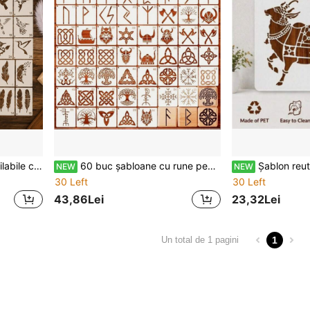
rial textil, decorare mobilier și confecționare de felicitări handmade
60 buc șabloane cu rune pentru pictură, model nordic viking celt cu arborele vieții și natură, pentru pirografie, own art craft DIY, pânză, perete, material textil și decorare pietre
Șablon reutilizabil din plastic pentru pictură, dec
NEW
NEW
30 Left
30 Left
43,86Lei
23,32Lei
1
Un total de 1 pagini