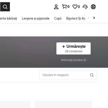
0
0
e. Press Enter to select.
inte bărbați
Lenjerie și pijamale
Copii
Bijuterii Și Accesorii
Frumu
Urmărește
39 Urmăritori
Informații produs