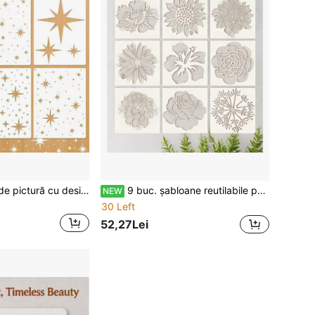
Set de șabloane de pictură cu design stelar, pachet de 6 șabloane reutilizabile din plastic PET pentru artizanat, pentru decor din lemn și material textil
9 buc. șabloane reutilabile pentru desen floral, mărime mare de 14 inch, elegante, cu decupaj, cu motive clasice de flori înflorit, perfecte pentru crearea de lucrări artistice personalizate pe pereții casei, mobilier din lemn, țesături și garduri de grădină
NEW
30 Left
52,27Lei