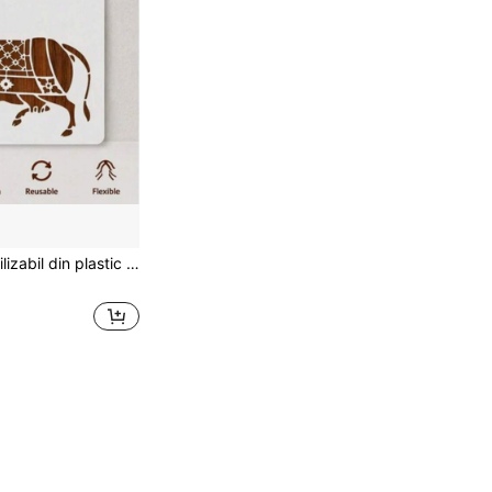
or casnic DIY, decorațiune artistică 3D pentru perete și pânză, model Varley Cow