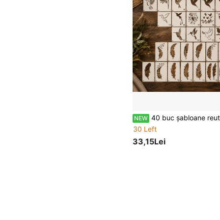
40 buc șabloane reutilabile cu modele de păsări și colibri, șabloane artistice cu păsări zburătoare în stil boem, potrivite pentru ownărie, pictură pe pânză de perete, imprimare pe tricouri din mate
NEW
30 Left
33,15Lei