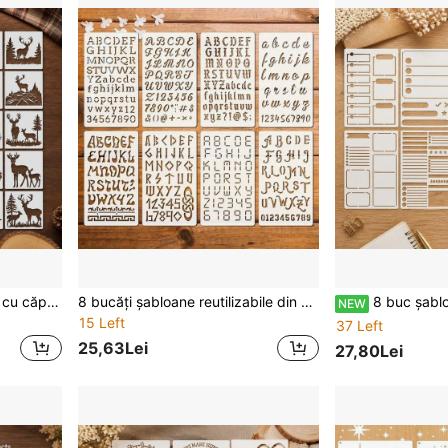
25 buc șabloane reutilabile cu căprioară, temă siluetă animale sălbatice și animale de pădure, potrivite pentru sculptură în lemn, pictură pe lemn, perete, material textil și own art DIY pentru casă
8 bucăți șabloane reutilizabile din plastic gol 4x7 inch pentru litere și cifre, template-uri cu litere în mai multe fonturi, cursive și rune vikinge, potrivite pentru pictură pe lemn, bullet journaling și proiecte DIY artistice din hârtie
8 buc șablon Bullet Journal din PET alb crem, 5.82 x 8.26 inch, tăiat precis cu lase
NEW
15 Left
37 Left
25,63Lei
27,80Lei