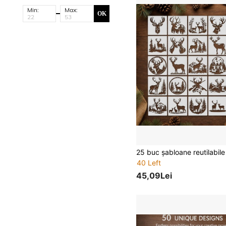
Min:
Max:
OK
40 Left
45,09Lei