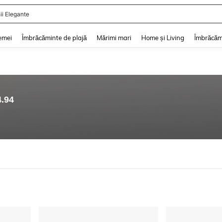
ii Elegante
and down arrow keys to navigate search Căutare recentă and Descoperire Căutar
emei
Îmbrăcăminte de plajă
Mărimi mari
Home și Living
Îmbrăcăm
4.94