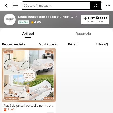
Căutare în magazin
Linda Innovation Factory Direct Store
Urmărește
Informații despre produs: Divulgarea prețului, detalii privind vânzările și stocul.
23 Urmăritori
4.85
Vânzător
Articol
Recenzie
Recommended
Most Popular
Price
Filtrare
Plasă de țânțari portabilă pentru o si
ngură persoană, nu necesită instala
1 Left
re, potrivită pentru cămin, călătorii d