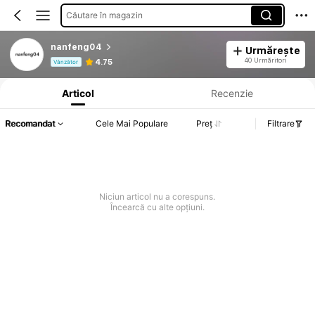
Căutare în magazin
nanfeng04
Urmărește
Informații despre produs: Divulgarea prețului, detalii privind vânzările și stocul.
40 Urmăritori
4.75
Vânzător
Articol
Recenzie
Recomandat
Cele Mai Populare
Preț
Filtrare
Niciun articol nu a corespuns.
Încearcă cu alte opțiuni.