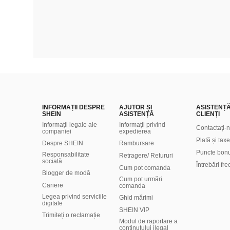
INFORMAȚII DESPRE
AJUTOR ȘI
ASISTENȚ
SHEIN
ASISTENȚĂ
CLIENȚI
Informații legale ale
Informații privind
Contactați-
companiei
expedierea
Plată și taxe
Despre SHEIN
Rambursare
Puncte bon
Responsabilitate
Retragere/ Retururi
socială
Întrebări fr
Cum pot comanda
Blogger de modă
Cum pot urmări
Cariere
comanda
Legea privind serviciile
Ghid mărimi
digitale
SHEIN VIP
Trimiteți o reclamație
Modul de raportare a
conținutului ilegal