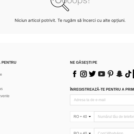
Niciun articol potrivit. Te rugăm să încerci cu alte opțiuni.
Ă PENTRU
NE GĂSEȘTI PE
ne
us
ÎNREGISTREAZĂ-TE PENTRU A PRIMI
ecvente
RO + 40
RO + 40