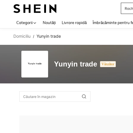
Roch
Use up 
Categorii
Noutăți
Livrare rapidă
Îmbrăcăminte pentru f
Domiciliu
Yunyin trade
/
Yunyin trade
Vânzător