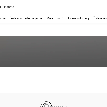
ii Elegante
and down arrow keys to navigate search Căutare recentă and Descoperire Căutar
emei
Îmbrăcăminte de plajă
Mărimi mari
Home și Living
Îmbrăcăm