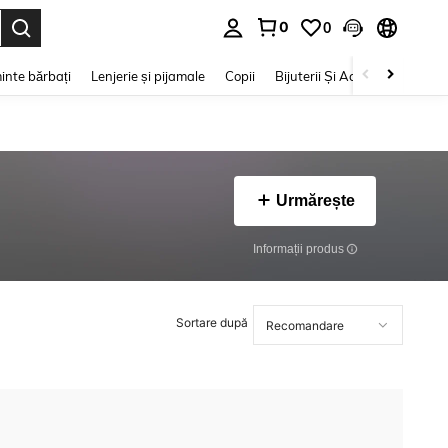
0
0
e. Press Enter to select.
inte bărbați
Lenjerie și pijamale
Copii
Bijuterii Și Accesorii
Frumu
Urmărește
Informații produs
Sortare după