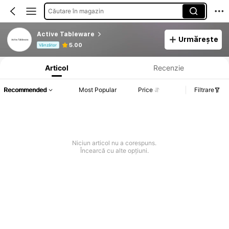
Căutare în magazin
Active Tableware
Urmărește
Informații despre produs: Divulgarea prețului, detalii privind vânzările și stocul.
5.00
Vânzător
Articol
Recenzie
Recommended
Most Popular
Price
Filtrare
Niciun articol nu a corespuns.
Încearcă cu alte opțiuni.