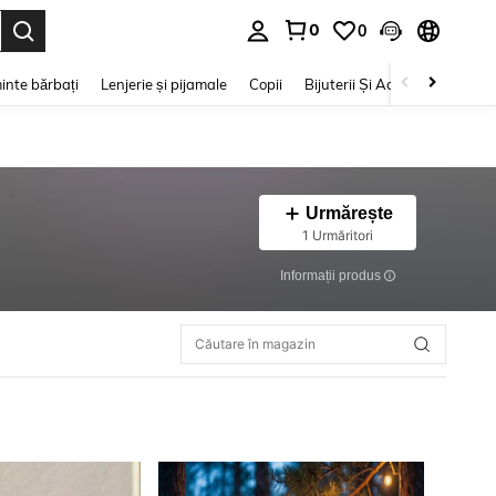
0
0
e. Press Enter to select.
inte bărbați
Lenjerie și pijamale
Copii
Bijuterii Și Accesorii
Frumu
Urmărește
1 Urmăritori
Informații produs