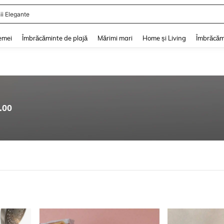
ii Elegante
and down arrow keys to navigate search Căutare recentă and Descoperire Căutar
emei
Îmbrăcăminte de plajă
Mărimi mari
Home și Living
Îmbrăcăm
.00