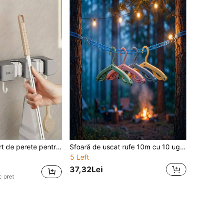
ri, potrivit pentru baie, bucătărie, grădină și garaj, fără găuri, instalare ușoară, depozitare convenabilă
Sfoară de uscat rufe 10m cu 10 ugețele pliabile, pentru interior și exterior, pentru curte, grădină, terasă, balcon, camping, călătorii, organizare și depozitare acasă
5 Left
37,32Lei
c pret