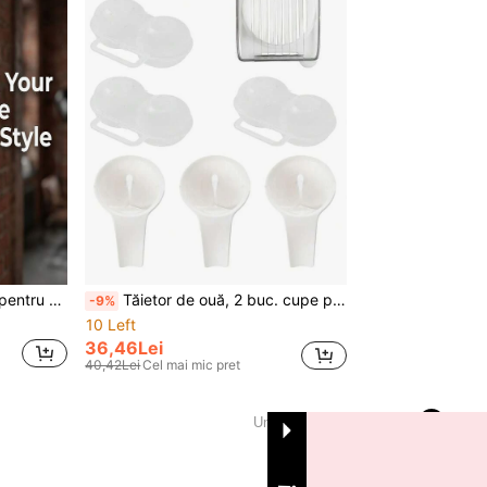
Bara decorativă de perete pentru prosop de baie cu cârliguri pentru haine și pălării, organizator de depozitare montat pe perete, accesoriu de decor casnic pentru bucătărie, cu pandantiv creativ în formă de vioară, stil vintage
Tăietor de ouă, 2 buc. cupe pentru ouă, separator de albuș, set 3 buc. pentru ouă, accesorii esențiale de bucătărie, accesorii esențiale pentru camping
-9%
10 Left
36,46Lei
40,42Lei
Cel mai mic pret
1
Un total de 1 pagini