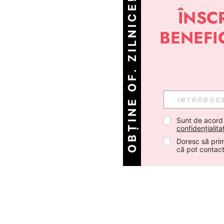
OBȚINE OF. ZILNICE!
Sunt de acord
confidențialita
Doresc să prim
că pot contac