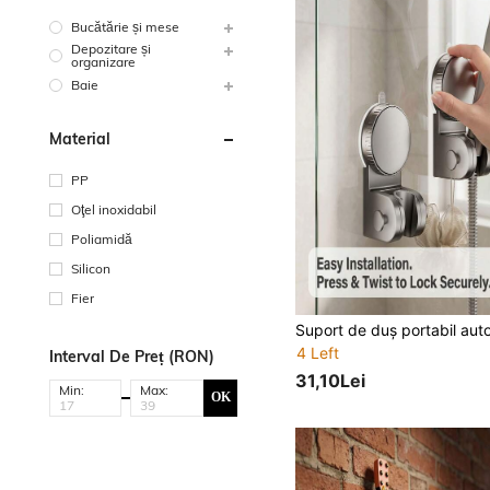
Bucătărie și mese
Depozitare și
organizare
Baie
Material
PP
Oţel inoxidabil
Poliamidă
Silicon
Fier
4 Left
Interval De Preț (RON)
31,10Lei
Min:
Max:
OK