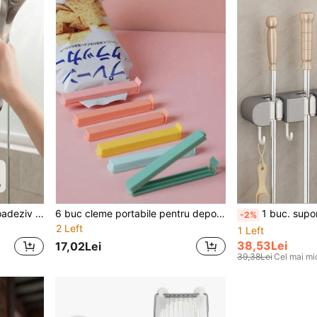
Suport de duș portabil autoadeziv puternic fără găuri, suport de perete pentru capul de duș, bază de duș cu ventuză puternică pentru baie
6 buc cleme portabile pentru depozitarea alimentelor din bucătărie, accesorii pentru etanșare, culoare aleatorie, esențiale pentru bucătărie
1 buc. suport de perete pentru mop și măturătură, rezistent, cu 3/4 slotu
-2%
2 Left
1 Left
38,53Lei
17,02Lei
39,38Lei
Cel mai mi