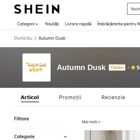
Roch
Use up 
Categorii
Noutăți
Livrare rapidă
Îmbrăcăminte pentru f
Domiciliu
Autumn Dusk
/
Autumn Dusk
5
Vânzător
Articol
Promoții
Recenzie
Filtrare
Mai mult
Categorie